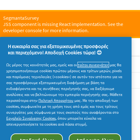
SegmantaSurvey
JSS component is missing React implementation. See the
developer console for more information.
Η ευκαιρία σας για εξατομικευμένες προσφορές
και περιεχόμενο! Αποδοχή Cookies τώρα! 😊
Σχετικά με την P&G
Ως μέρος της κοινότητάς μας, εμείς και οι
τρίτοι συνεργάτες
μας θα
χρησιμοποιήσουμε cookies πρώτου μέρους και τρίτων μερών, pixels
και παρόμοιες τεχνολογίες («cookies») σε αυτόν τον ιστότοπο για να
Νομικά
σας προσφέρουμε εξατομικευμένη διαφήμιση με βάση τα
ενδιαφέροντα και τις συνήθειες περιήγησής σας, να διεξάγουμε
αναλύσεις και να βελτιώνουμε την εμπειρία περιήγησής σας. Μάθετε
Ακολουθήστε μας
περισσότερα στην
Πολιτική Απορρήτου
μας. Με την αποδοχή των
cookies, συμφωνείτε με τη χρήση τους από εμάς και τους τρίτους
συνεργάτες μας σύμφωνα με τους σκοπούς που αναφέρονται στο
Εργαλείο Συναίνεσης Cookies
, όπου μπορείτε εύκολα να
απενεργοποιήσετε τα cookies ανά πάσα στιγμή.
© 2026 Procter & Gamble. Με την επιφύλαξη παντός