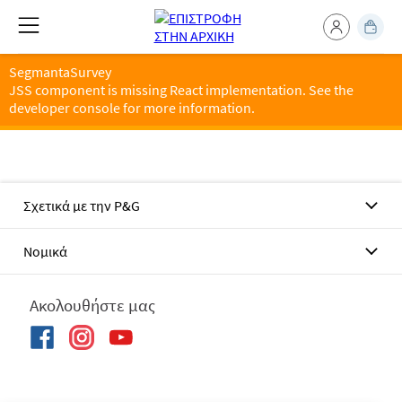
SegmantaSurvey
JSS component is missing React implementation. See the
developer console for more information.
Σχετικά με την P&G
Νομικά
Ακολουθήστε μας