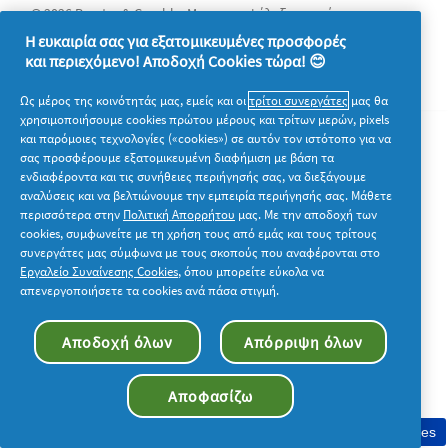
© 2026 Procter & Gamble. Με την επιφύλαξη παντός
δικαιώματος. Η χρήση και η πρόσβαση στις πληροφορίες σε
Η ευκαιρία σας για εξατομικευμένες προσφορές
αυτόν τον ιστότοπο υπόκειται στους όρους και τις προϋποθέσεις
και περιεχόμενο! Αποδοχή Cookies τώρα! 😊
που καθορίζονται στη νομική συμφωνία μας.
Ως μέρος της κοινότητάς μας, εμείς και οι
τρίτοι συνεργάτες
μας θα
χρησιμοποιήσουμε cookies πρώτου μέρους και τρίτων μερών, pixels
και παρόμοιες τεχνολογίες («cookies») σε αυτόν τον ιστότοπο για να
σας προσφέρουμε εξατομικευμένη διαφήμιση με βάση τα
ενδιαφέροντα και τις συνήθειες περιήγησής σας, να διεξάγουμε
αναλύσεις και να βελτιώνουμε την εμπειρία περιήγησής σας. Μάθετε
περισσότερα στην
Πολιτική Απορρήτου
μας. Με την αποδοχή των
cookies, συμφωνείτε με τη χρήση τους από εμάς και τους τρίτους
συνεργάτες μας σύμφωνα με τους σκοπούς που αναφέρονται στο
Εργαλείο Συναίνεσης Cookies
, όπου μπορείτε εύκολα να
απενεργοποιήσετε τα cookies ανά πάσα στιγμή.
Αποδοχή όλων
Απόρριψη όλων
Αποφασίζω
Συγκατάθεση στη χρήση cookies