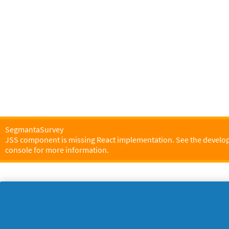
SegmantaSurvey
JSS component is missing React implementation. See the develo
console for more information.
Σχετικά με την P&G
Ν