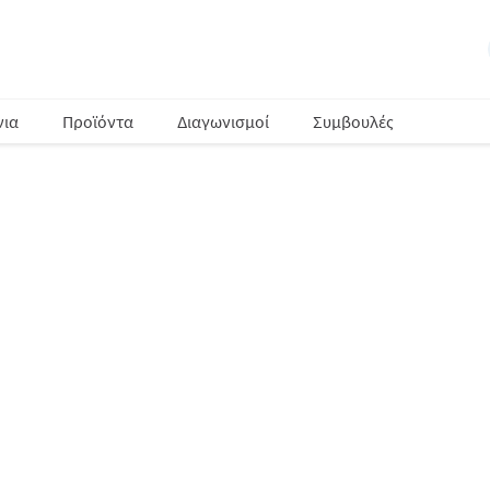
νια
Προϊόντα
Διαγωνισμοί
Συμβουλές
ΜΕΓΑΛΗ
Για 50 δωροεπιταγές
από τα καταστή