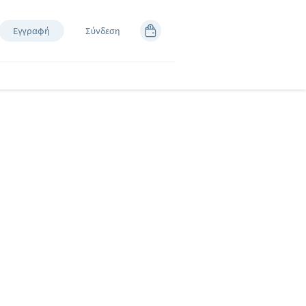
Εγγραφή
Σύνδεση
 ΚΛΗΡΩΣΗ
 αξίας 100€ για αγορές
ματα ΣΚΛΑΒΕΝΙΤΗΣ