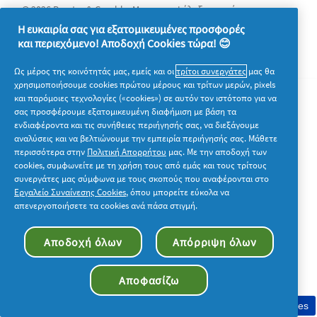
© 2026 Procter & Gamble. Με την επιφύλαξη παντός
δικαιώματος. Η χρήση και η πρόσβαση στις πληροφορίες σε
Η ευκαιρία σας για εξατομικευμένες προσφορές
αυτόν τον ιστότοπο υπόκειται στους όρους και τις προϋποθέσεις
και περιεχόμενο! Αποδοχή Cookies τώρα! 😊
που καθορίζονται στη νομική συμφωνία μας.
Ως μέρος της κοινότητάς μας, εμείς και οι
τρίτοι συνεργάτες
μας θα
χρησιμοποιήσουμε cookies πρώτου μέρους και τρίτων μερών, pixels
και παρόμοιες τεχνολογίες («cookies») σε αυτόν τον ιστότοπο για να
σας προσφέρουμε εξατομικευμένη διαφήμιση με βάση τα
ενδιαφέροντα και τις συνήθειες περιήγησής σας, να διεξάγουμε
αναλύσεις και να βελτιώνουμε την εμπειρία περιήγησής σας. Μάθετε
περισσότερα στην
Πολιτική Απορρήτου
μας. Με την αποδοχή των
cookies, συμφωνείτε με τη χρήση τους από εμάς και τους τρίτους
συνεργάτες μας σύμφωνα με τους σκοπούς που αναφέρονται στο
Εργαλείο Συναίνεσης Cookies
, όπου μπορείτε εύκολα να
απενεργοποιήσετε τα cookies ανά πάσα στιγμή.
Αποδοχή όλων
Απόρριψη όλων
Αποφασίζω
Συγκατάθεση στη χρήση cookies