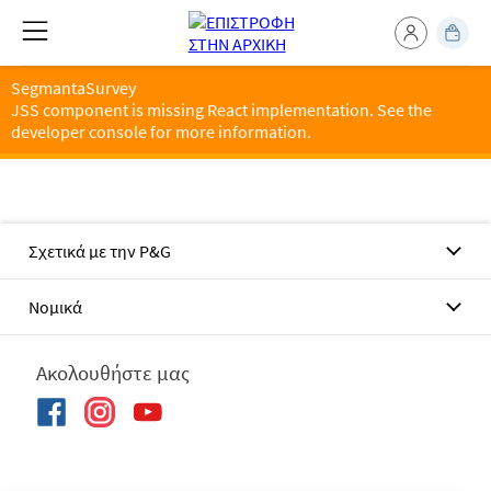
SegmantaSurvey
JSS component is missing React implementation. See the
developer console for more information.
Σχετικά με την P&G
Νομικά
Ακολουθήστε μας