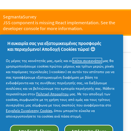
SegmantaSurvey
JSS component is missing React implementation. See the
developer console for more information.
Η ευκαιρία σας για εξατομικευμένες προσφορές
και περιεχόμενο! Αποδοχή Cookies τώρα! 😊
Σχετικά με την P&G
Ως μέρος της κοινότητάς μας, εμείς και οι
τρίτοι συνεργάτες
μας θα
χρησιμοποιήσουμε cookies πρώτου μέρους και τρίτων μερών, pixels
και παρόμοιες τεχνολογίες («cookies») σε αυτόν τον ιστότοπο για να
Νομικά
σας προσφέρουμε εξατομικευμένη διαφήμιση με βάση τα
ενδιαφέροντα και τις συνήθειες περιήγησής σας, να διεξάγουμε
αναλύσεις και να βελτιώνουμε την εμπειρία περιήγησής σας. Μάθετε
Ακολουθήστε μας
περισσότερα στην
Πολιτική Απορρήτου
μας. Με την αποδοχή των
cookies, συμφωνείτε με τη χρήση τους από εμάς και τους τρίτους
συνεργάτες μας σύμφωνα με τους σκοπούς που αναφέρονται στο
Εργαλείο Συναίνεσης Cookies
, όπου μπορείτε εύκολα να
απενεργοποιήσετε τα cookies ανά πάσα στιγμή.
© 2026 Procter & Gamble. Με την επιφύλαξη παντός