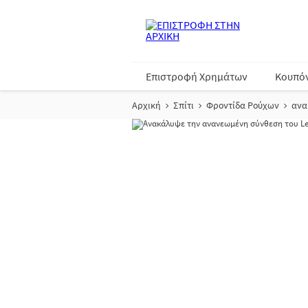
Επιστροφή Χρημάτων
Κουπό
Αρχική
Σπίτι
Φροντίδα Ρούχων
ανα
Η Συλλογή Ευε
σαγηνευτι
Χάρη στην
τ
φορές μεγαλ
χαρίζοντας έ
Passion,
«αγκαλιάζ