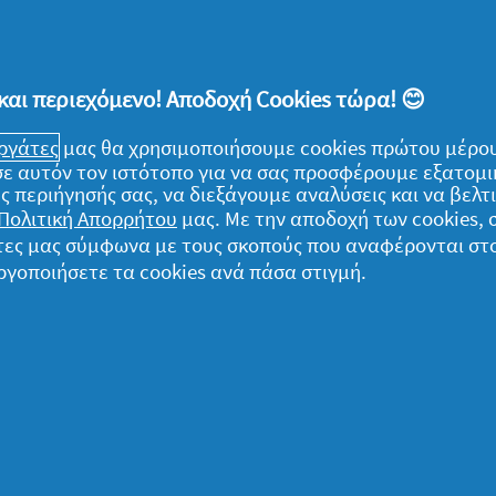
ριο, ακόμα και μέχρι το τέλος της ημ
υ έξοδο! Μην ξεχνάς επίσης ότι το αγ
σού προσφέρει όλα του τα
πλεονεκτήμ
και περιεχόμενο! Αποδοχή Cookies τώρα! 😊
αν επιλέγεις να πλένεις τα ρούχα στου
εργάτες
μας θα χρησιμοποιήσουμε cookies πρώτου μέρου
) σε αυτόν τον ιστότοπο για να σας προσφέρουμε εξατομ
ς περιήγησής σας, να διεξάγουμε αναλύσεις και να βελ
*σε σχέση με το Lenor Sensitive
Πολιτική Απορρήτου
μας. Με την αποδοχή των cookies,
γάτες μας σύμφωνα με τους σκοπούς που αναφέρονται στ
ργοποιήσετε τα cookies ανά πάσα στιγμή.
ομικά
α δεδομένα μου
ήλωση Απορρήτου
ροι και Προϋποθέσεις