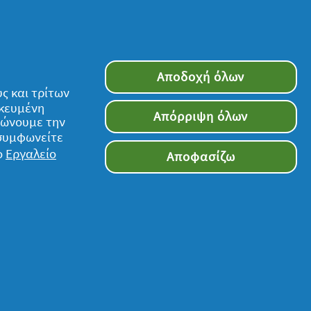
έρας, στη
απημένο σου
ατα, ακόμα
ς 30°C.
Αποδοχή όλων
ς και τρίτων
ικευμένη
Απόρριψη όλων
τιώνουμε την
 συμφωνείτε
ο
Εργαλείο
Αποφασίζω
Ακολουθήστε μας