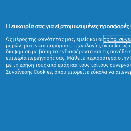
γυμναστή
βραδινή σο
μαλακτικό 
Η ευκαιρία σας για εξατομικευμένες προσφορές 
και ότ
Ως μέρος της κοινότητάς μας, εμείς και οι
τρίτοι συν
μερών, pixels και παρόμοιες τεχνολογίες («cookies»
διαφήμιση με βάση τα ενδιαφέροντα και τις συνήθειε
εμπειρία περιήγησής σας. Μάθετε περισσότερα στην
με τη χρήση τους από εμάς και τους τρίτους συνερ
Συναίνεσης Cookies
, όπου μπορείτε εύκολα να απενε
Σχετικά με την P&G
Ν
Σχετικά με εμάς
T
Όροι ενεργειών
Δ
Επικοινώνησε μαζί μας
Ό