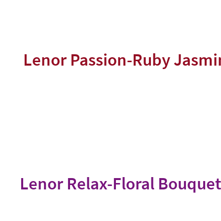
ές θαλάσσιες συμφωνίες και μια
πινελιά από φρέσκο λεμόνι!
Lenor Passion-Ruby Jasmi
Προκάλεσε το πάθος σου! 
αισθήσεις σου και ταξίδεψ
σου με ένα πλούσιο μείγμ
λουλουδιών και μία απαλή
κόκκινα μούρα.
Lenor Relax-Floral Bouque
λείσε τα μάτια σου και χαλάρωσε! Ο