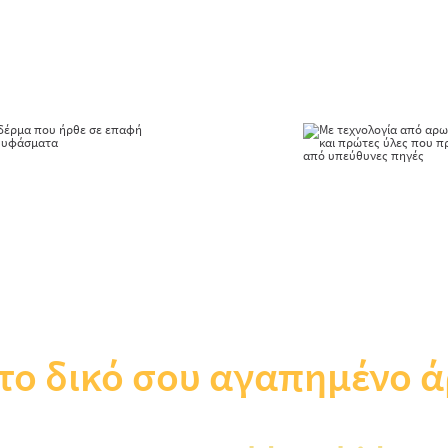
ια νέα εμπειρία απαλότητας, ενώ 
ντας τις στιγμές της καθημερινότητ
ου ήρθε σε επαφή με πλυμένα
Με τεχνολογία απ
υφάσματα
έλαια και πρώτε
προέρχονται από
πηγέ
 το δικό σου αγαπημένο 