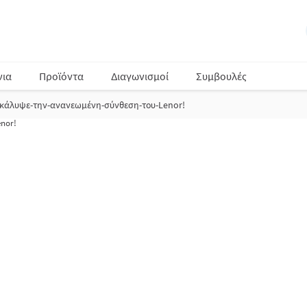
νια
Προϊόντα
Διαγωνισμοί
Συμβουλές
κάλυψε-την-ανανεωμένη-σύνθεση-του-Lenor!
ξίας του Lenor
διαθέτει νέα σύνθεσ
κά αρώματα
, που απογειώνουν τη διά
αισθήσεις!
εχνολογία από αρωματικά έλαια
, τ
ύτερη διάρκεια*
και απελευθερώνετ
τσι 24ωρη
αναζωογονητική φρεσκά
 Relax: τα 4 μοναδικά αρώματα της
ουν» τα υφάσματα
από το πρωί έως