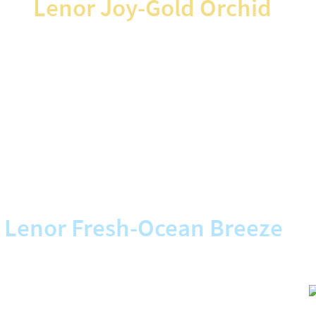
Lenor Joy-Gold Orchid
Απόλαυσε τις χαρές της ζωής με
συμφωνίες της ορχιδέας που συ
αριστοτεχνικά με τις γκουρμέ ν
βανίλιας. Και κάπως έτσι το άρ
εμπνέει να απολαμβάνεις την κ
αποκτά έναν ζεστό και ακαταμ
χαρακτήρα.
Lenor Fresh-Ocean Breeze
 βαθιά. Το αεράκι της θάλασσας
έρμα σου και ξυπνά τις αισθήσεις
κά λουλούδια αναμειγνύονται με