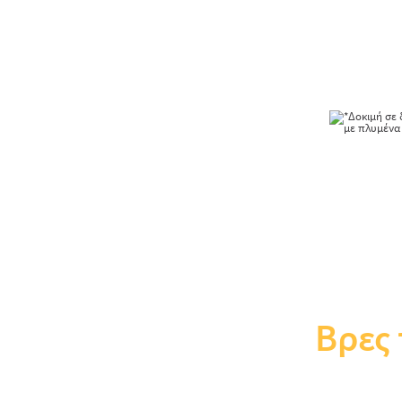
προσφέρουν μ
διάθεση, κάνο
*Δοκιμή σε δέρμα π
Βρες