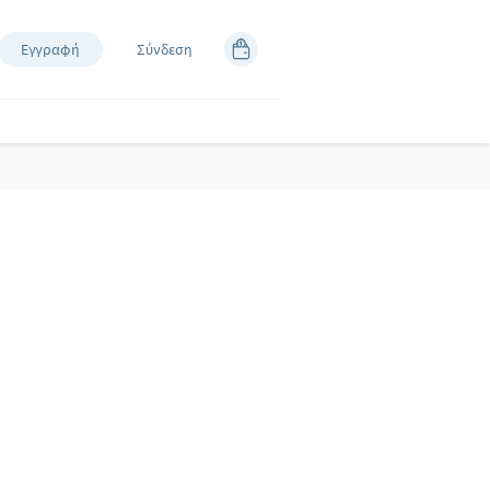
Εγγραφή
Σύνδεση
η και ακόμα πιο
θεση και τις
ο άρωμα έχει
3
αι σταδιακά,
δα
! Joy, Fresh,
 συλλογής
 το βράδυ
,