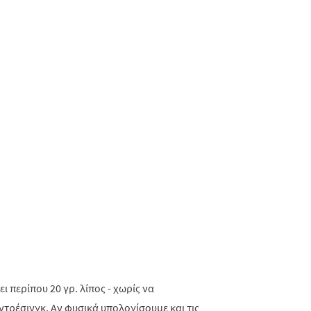
ι περίπου 20 γρ. λίπος - χωρίς να
 ντρέσινγκ. Αν φυσικά υπολογίσουμε και τις