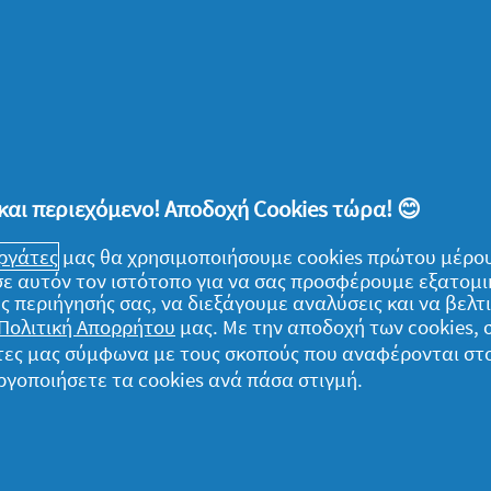
λεπτά.
ε ένα μπολ το γιαούρτι, τη μαγιονέζα, το
οπιπερώστε κατά προτίμηση.
και περιεχόμενο! Αποδοχή Cookies τώρα! 😊
μάκι, μαζί με μαρούλι, αγγούρι και το
εργάτες
μας θα χρησιμοποιήσουμε cookies πρώτου μέρου
) σε αυτόν τον ιστότοπο για να σας προσφέρουμε εξατομ
ς περιήγησής σας, να διεξάγουμε αναλύσεις και να βελ
Πολιτική Απορρήτου
μας. Με την αποδοχή των cookies,
γάτες μας σύμφωνα με τους σκοπούς που αναφέρονται στ
ργοποιήσετε τα cookies ανά πάσα στιγμή.
ομικά