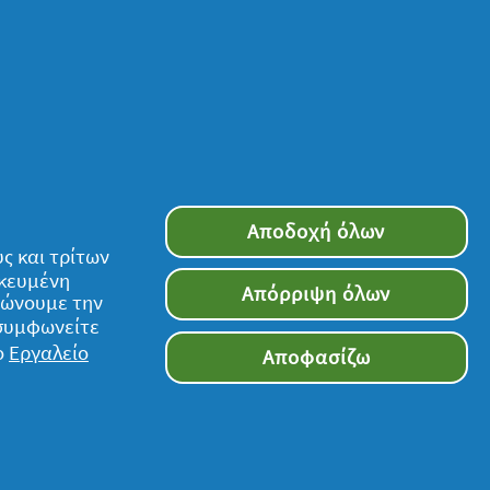
Αποδοχή όλων
ς και τρίτων
ικευμένη
Απόρριψη όλων
τιώνουμε την
 συμφωνείτε
ο
Εργαλείο
Αποφασίζω
Ακολουθήστε μας