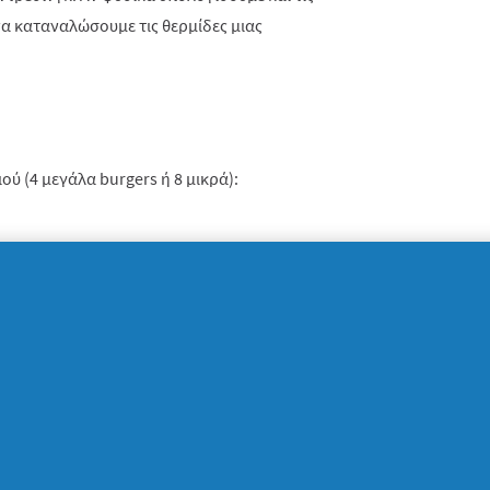
να καταναλώσουμε τις θερμίδες μιας
ιού (4 μεγάλα burgers ή 8 μικρά):
τε τα φιλέτα του ψαριού στο μπλέντερ,
δα και αλατοπιπερώστε κατά προτίμηση. Με
σσερα ή οκτώ μικρά μπιφτέκια, τα οποία θα
χεια στη φρυγανιά. Βεβαιωθείτε ότι η
 του μπιφτεκιού.
και τηγανίστε σε χαμηλή φωτιά τα μπιφτέκια
ρειάζονται περίπου 4-6 λεπτά για να