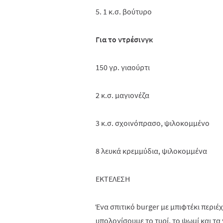
5. 1 κ.σ. βούτυρο
Για το ντρέσινγκ
150 γρ. γιαούρτι
2 κ.σ. μαγιονέζα
3 κ.σ. σχοινόπρασο, ψιλοκομμένο
8 λευκά κρεμμύδια, ψιλοκομμένα
ΕΚΤΕΛΕΣΗ
Ένα σπιτικό burger με μπιφτέκι περιέχε
υπολογίσουμε το τυρί, το ψωμί και τα