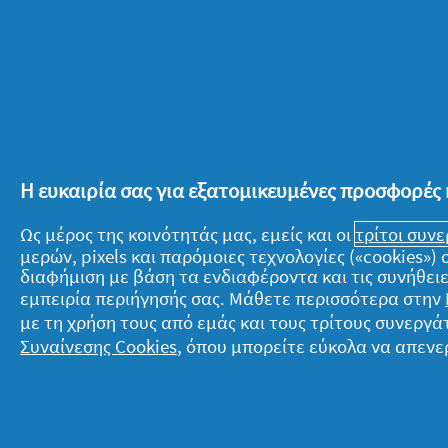
ψηθούν, ενώ τα μεγάλα περίπου 8-10 
Φτιάξτε το ντρέσινγκ αναμιγνύοντας σ
σχοινόπρασο και τα κρεμμύδια. Αλατ
Η ευκαιρία σας για εξατομικευμένες προσφορές 
Σερβίρετε σε πολύσπορο στρογγυλό ψω
Ως μέρος της κοινότητάς μας, εμείς και οι
τρίτοι συν
ντρέσινγκ.
μερών, pixels και παρόμοιες τεχνολογίες («cookies»
διαφήμιση με βάση τα ενδιαφέροντα και τις συνήθειε
εμπειρία περιήγησής σας. Μάθετε περισσότερα στην
με τη χρήση τους από εμάς και τους τρίτους συνερ
Συναίνεσης Cookies
, όπου μπορείτε εύκολα να απενε
Σχετικά με την P&G
Ν