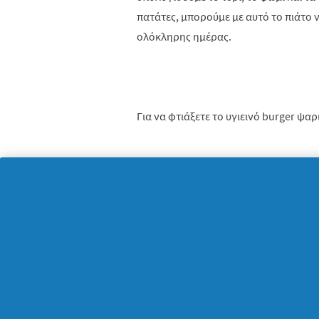
πατάτες, μπορούμε με αυτό το πιάτο 
ολόκληρης ημέρας.
Για να φτιάξετε το υγιεινό burger ψαρ
Χτυπήστε ένα αυγό σε ένα μπολ. Αλέσ
προσθέστε το άλλο αυγό, τη μουστάρ
αυτό το μίγμα μπορείτε να πλάσετε τέ
βουτήξετε μέσα στο αυγό και στη συνέ
φρυγανιά καλύπτει όλη την επιφάνεια
Σε ένα τηγάνι, ζεστάνετε το βούτυρο 
ψαριού μέχρι να ροδίσουν. Τα μικρά χ