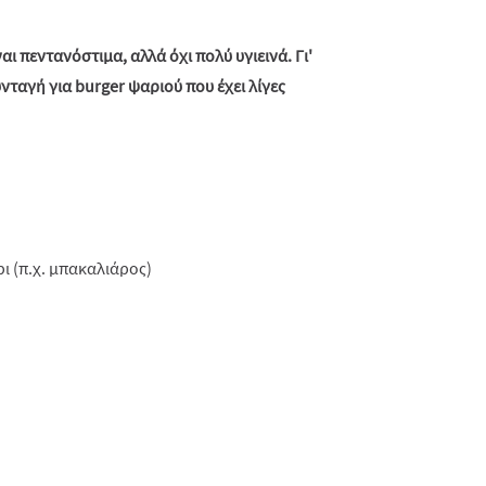
αι πεντανόστιμα, αλλά όχι πολύ υγιεινά. Γι'
ταγή για burger ψαριού που έχει λίγες
ι (π.χ. μπακαλιάρος)