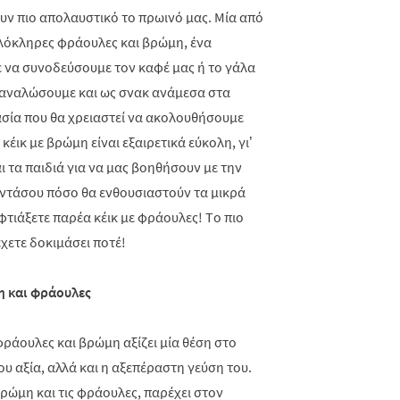
ουν πιο απολαυστικό το πρωινό μας. Μία από
 ολόκληρες φράουλες και βρώμη, ένα
ε να συνοδεύσουμε τον καφέ μας ή το γάλα
ταναλώσουμε και ως σνακ ανάμεσα στα
ασία που θα χρειαστεί να ακολουθήσουμε
έικ με βρώμη είναι εξαιρετικά εύκολη, γι’
 τα παιδιά για να μας βοηθήσουν με την
αντάσου πόσο θα ενθουσιαστούν τα μικρά
 φτιάξετε παρέα κέικ με φράουλες!
T
ο πιο
χετε δοκιμάσει ποτέ!
μη και φράουλες
φράουλες και βρώμη αξίζει μία θέση στο
ου αξία, αλλά και η αξεπέραστη γεύση του.
ρώμη και τις φράουλες, παρέχει στον