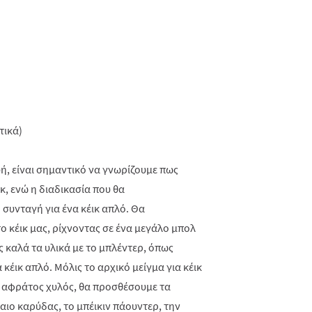
τικά)
, είναι σημαντικό να γνωρίζουμε πως
ικ, ενώ η διαδικασία που θα
 συνταγή για ένα κέικ απλό. Θα
το κέικ μας, ρίχνοντας σε ένα μεγάλο μπολ
ς καλά τα υλικά με το μπλέντερ, όπως
κέικ απλό. Μόλις το αρχικό μείγμα για κέικ
ι αφράτος χυλός, θα προσθέσουμε τα
λαιο καρύδας, το μπέικιν πάουντερ, την