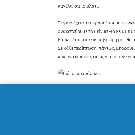
κανέλα και το αλάτι.
Στη συνέχεια, θα προσθέσουμε τις νι
ανακατεύουμε το μείγμα για κέικ με β
Κάπως έτσι, το κέικ με βρώμη μας θα 
Σε κάθε περίπτωση, πάντως, μπορούμ
κόκκινα φρούτα, όπως για παράδειγμ
Στο σημείο αυτό, καλό θα ήταν να απ
τα σκεύη που έχουμε χρησιμοποιήσει 
ώστε να μπορέσουμε μετά να το σερβί
το ισχυρό υγρό πιάτων
Fairy Ultra Ori
πολύ σύντομα, αφού η συμπυκνωμένη σ
ενώ συγχρόνως προσφέρει εκθαμβωτικ