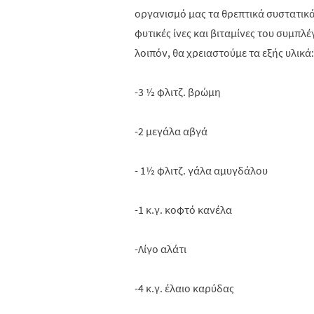
οργανισμό μας τα θρεπτικά συστατικά
φυτικές ίνες και βιταμίνες του συμπλ
λοιπόν, θα χρειαστούμε τα εξής υλικά:
-3 ½ φλιτζ. βρώμη
-2 μεγάλα αβγά
- 1½ φλιτζ. γάλα αμυγδάλου
-1 κ.γ. κοφτό κανέλα
-Λίγο αλάτι
-4 κ.γ. έλαιο καρύδας