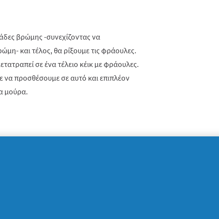
φάδες βρώμης -συνεχίζοντας να
ρώμη- και τέλος, θα ρίξουμε τις φράουλες.
μετατραπεί σε ένα τέλειο κέικ με φράουλες.
ε να προσθέσουμε σε αυτό και επιπλέον
α μούρα.
ελευθερώσουμε τον πάγκο της κουζίνας από
ήδη για την παρασκευή του κέικ με βρώμη,
ρουμε με άνεση. Πλένοντας τα πιάτα μας με
ginal
, είναι βέβαιο πως θα ξεμπερδέψουμε
ύνθεσή του διαλύει τα λίπη στη στιγμή,
ή καθαριότητα στα σκεύη μας. Έπειτα, θα