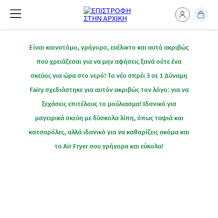
Καθαριότητα
Είναι καινοτόμο, γρήγορο, ευέλικτο και αυτό ακριβώς
που χρειάζεσαι για να μην αφήσεις ξανά ούτε ένα
σκεύος για ώρα στο νερό! Το νέο σπρέι 3 σε 1 Δύναμη
Fairy σχεδιάστηκε για αυτόν ακριβώς τον λόγο: για να
ξεχάσεις επιτέλους το μούλιασμα! Ιδανικό για
μαγειρικά σκεύη με δύσκολα λίπη, όπως ταψιά και
κατσαρόλες, αλλά ιδανικό για να καθαρίζεις ακόμα και
το Air Fryer σου γρήγορα και εύκολα!
Πώς το χρησιμοποιείς
Ιδανικό για τα υπολείμματα όλων των λιπών,