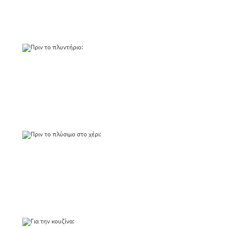
χρησιμοποιείται για το πλύσιμο των πιάτων
στο χέρι ή στο πλυντήριο, ενώ καθαρίζει
άψογα και τις επιφάνειες της κουζίνας.
Πριν το πλυντήριο:
Το μόνο που κάνεις είναι να ψεκάσεις τα πιάτα
και τα σκεύη και μετά να τα βάλεις στο
πλυντήριο.
Πριν το πλύσιμο στο χέρι:
Ψέκασε απευθείας στα πιάτα και σκεύη και
ύστερα πλύνε τα κανονικά με το υγρό πιάτων
σου.