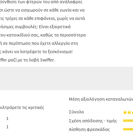
 σύνθεση των φτερών του από ανάλαφρες
σι ώστε να εισχωρούν σε κάθε γωνία και να
ς τρίχες σε κάθε επιφάνεια, χωρίς να αυτά
ρήσιμες συμβουλές: Είναι εξαιρετικά
 του κατοικίδιού σας, καθώς τα περισσότερα
ή σε περίπτωση που έχετε αλλεργία στη
ς κάνει να λατρέψετε το ξεσκόνισμα!
er μαζί με τη λαβή Swiffer.
Μέση αξιολόγηση καταναλωτώ
ιλτράρετε τις κριτικές
Σύνολο
★★
★★
1
1 κριτική με 5 αστέρια.
Επιλέξτε για να φιλτράρετε κριτικές με 5 αστέρια.
Σχέση απόδοσης - τιμής
1
1 κριτική με 4 αστέρια.
Επιλέξτε για να φιλτράρετε κριτικές με 4 αστέρια.
Αίσθηση φρεσκάδας