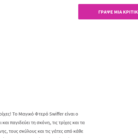
ίδιας
σελί
ΓΡAΨΕ ΜIΑ ΚΡΙΤΙ
ρίχες! Το Μαγικό Φτερό Swiffer είναι ο
και παγιδεύει τη σκόνη, τις τρίχες και τα
ς, τους σκύλους και τις γάτες από κάθε