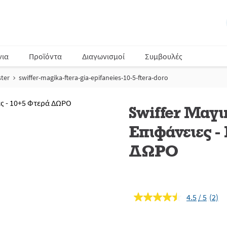
νια
Προϊόντα
Διαγωνισμοί
Συμβουλές
ster
swiffer-magika-ftera-gia-epifaneies-10-5-ftera-doro
Swiffer Μαγι
Επιφάνειες -
ΔΩΡΟ
4.5
(2)
Διαβ
2
κριτι
Σύνδ