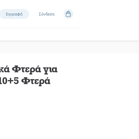
Εγγραφή
Σύνδεση
κά Φτερά για
 10+5 Φτερά
άστε
κές.
εσμος