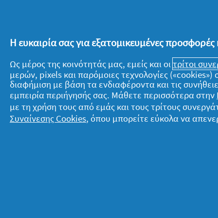
Σας βοήθησε;
Ναι ·
0
Όχι ·
0
1 κριτική μόνο με αξιολογήσε
Η ευκαιρία σας για εξατομικευμένες προσφορές 
Ως μέρος της κοινότητάς μας, εμείς και οι
τρίτοι συν
μερών, pixels και παρόμοιες τεχνολογίες («cookies»
διαφήμιση με βάση τα ενδιαφέροντα και τις συνήθειε
εμπειρία περιήγησής σας. Μάθετε περισσότερα στην
με τη χρήση τους από εμάς και τους τρίτους συνερ
Σχετικά με την P&G
Ν
Συναίνεσης Cookies
, όπου μπορείτε εύκολα να απενε
Σχετικά με εμάς
T
Όροι ενεργειών
Δ
Επικοινώνησε μαζί μας
Ό
Επισκέψου την pg.com
Π
Δ