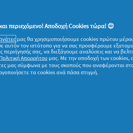
Αναφορά
4
α
5
ις
και περιεχόμενο! Αποδοχή Cookies τώρα! 😊
εργάτες
μας θα χρησιμοποιήσουμε cookies πρώτου μέρου
) σε αυτόν τον ιστότοπο για να σας προσφέρουμε εξατομ
ς περιήγησής σας, να διεξάγουμε αναλύσεις και να βελ
Πολιτική Απορρήτου
μας. Με την αποδοχή των cookies,
γάτες μας σύμφωνα με τους σκοπούς που αναφέρονται στ
ομικά
ργοποιήσετε τα cookies ανά πάσα στιγμή.
α δεδομένα μου
ήλωση Απορρήτου
ροι και Προϋποθέσεις
ληροφορίες για τα cookies
ήλωση προσβασιμότητας