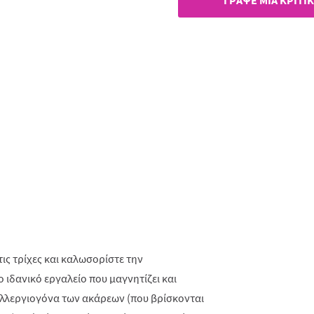
ΓΡAΨΕ ΜIΑ ΚΡΙΤΙ
σελίδας.
τις τρίχες και καλωσορίστε την
ο ιδανικό εργαλείο που μαγνητίζει και
α αλλεργιογόνα των ακάρεων (που βρίσκονται