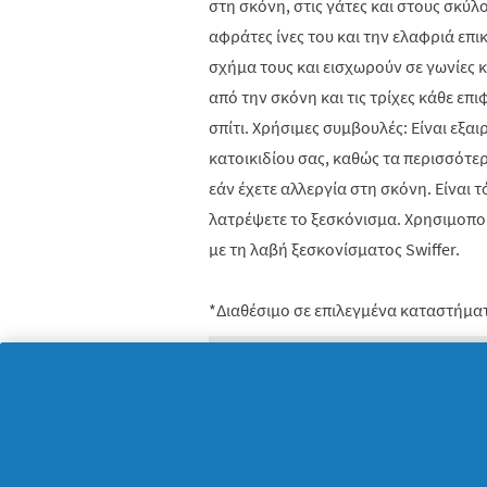
στη σκόνη, στις γάτες και στους σκύλο
αφράτες ίνες του και την ελαφριά επ
σχήμα τους και εισχωρούν σε γωνίες κ
από την σκόνη και τις τρίχες κάθε επ
σπίτι. Χρήσιμες συμβουλές: Είναι εξαιρ
κατοικιδίου σας, καθώς τα περισσότε
εάν έχετε αλλεργία στη σκόνη. Είναι 
λατρέψετε το ξεσκόνισμα. Χρησιμοποι
με τη λαβή ξεσκονίσματος Swiffer.
*Διαθέσιμο σε επιλεγμένα καταστήμα
Κριτικές
★★★★★
Δεν
ΔΏΣΤΕ ΠΡΏΤΟΙ ΚΡΙΤΙΚΉ ΓΙΑ ΑΥΤΌ 
υπάρχει