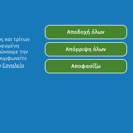
Αποδοχή όλων
ς και τρίτων
Ακολουθήστε μας
ικευμένη
Απόρριψη όλων
τιώνουμε την
 συμφωνείτε
ο
Εργαλείο
Αποφασίζω
τον ιστότοπο υπόκειται στους όρους και