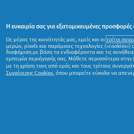
.
τιμή
Αυτή
αξιολόγησης
η
ενέργεια
θα
Η ευκαιρία σας για εξατομικευμένες προσφορές 
πραγματοποιήσει
ανακατεύθυνση
Ως μέρος της κοινότητάς μας, εμείς και οι
τρίτοι συν
Σχετικά με την P&G
Ν
στη
μερών, pixels και παρόμοιες τεχνολογίες («cookies»
σελίδα
διαφήμιση με βάση τα ενδιαφέροντα και τις συνήθειε
εισόδου
Σχετικά με εμάς
T
εμπειρία περιήγησής σας. Μάθετε περισσότερα στην
Όροι ενεργειών
Δ
με τη χρήση τους από εμάς και τους τρίτους συνερ
Συναίνεσης Cookies
, όπου μπορείτε εύκολα να απενε
Επικοινώνησε μαζί μας
Ό
Επισκέψου την pg.com
Π
Δ
© 2026 Procter & Gamble. Με την επιφύλαξ
τις προϋποθέσεις που καθορίζονται στη νο