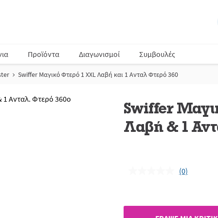
νια
Προϊόντα
Διαγωνισμοί
Συμβουλές
ster
Swiffer Μαγικό Φτερό 1 XXL Λαβή και 1 Ανταλ Φτερό 360
Swiffer Μαγι
Λαβή & 1 Αντ
(0)
Δεν
υπάρχει
τιμή
αξιολόγηση
Σύνδεσμος
ίδιας