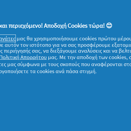
και περιεχόμενο! Αποδοχή Cookies τώρα! 😊
εργάτες
μας θα χρησιμοποιήσουμε cookies πρώτου μέρου
ομικά
) σε αυτόν τον ιστότοπο για να σας προσφέρουμε εξατομ
ς περιήγησής σας, να διεξάγουμε αναλύσεις και να βελ
α δεδομένα μου
Πολιτική Απορρήτου
μας. Με την αποδοχή των cookies,
ήλωση Απορρήτου
γάτες μας σύμφωνα με τους σκοπούς που αναφέρονται στ
ργοποιήσετε τα cookies ανά πάσα στιγμή.
ροι και Προϋποθέσεις
ληροφορίες για τα cookies
ήλωση προσβασιμότητας
η παντός δικαιώματος. Η χρήση και η πρόσβαση στις πληροφορίες σε αυτόν 
μική συμφωνία μας.