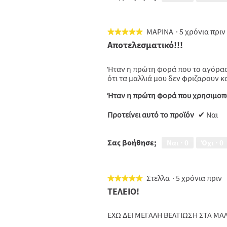
ΜΑΡΙΝΑ
·
5 χρόνια πρι
★★★★★
★★★★★
5
Αποτελεσματικό!!!
από
5
Ήταν η πρώτη φορά που το αγόρασ
αστέρια.
ότι τα μαλλιά μου δεν φριζαρουν κ
Ήταν η πρώτη φορά που χρησιμοπο
Προτείνει αυτό το προϊόν
✔
Ναι
Σας βοήθησε;
Ναι ·
0
Όχι ·
0
Στελλα
·
5 χρόνια πριν
★★★★★
★★★★★
5
ΤΕΛΕΙΟ!
από
5
ΕΧΩ ΔΕΙ ΜΕΓΑΛΗ ΒΕΛΤΙΩΣΗ ΣΤΑ ΜΑ
αστέρια.