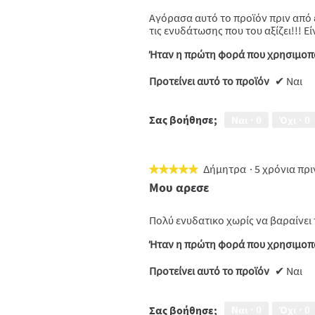
5
Αγόρασα αυτό το προϊόν πριν από 
αστέρια.
τις ενυδάτωσης που του αξίζει!!! Εί
Ήταν η πρώτη φορά που χρησιμοπο
Προτείνει αυτό το προϊόν
✔
Ναι
Σας βοήθησε;
Ναι ·
0
Όχι ·
0
Δήμητρα
·
5 χρόνια πρ
★★★★★
★★★★★
5
Μου αρεσε
από
5
Πολύ ενυδατικο χωρίς να βαραίνει 
αστέρια.
Ήταν η πρώτη φορά που χρησιμοπο
Προτείνει αυτό το προϊόν
✔
Ναι
Σας βοήθησε;
Ναι ·
0
Όχι ·
0