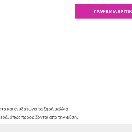
ίδιας
σελί
ΓΡAΨΕ ΜIΑ ΚΡΙΤΙ
ητα και ενυδατώνει τα ξηρά μαλλιά
περά, όπως προορίζονται από την φύση.