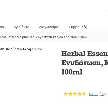
νια
Προϊόντα
Διαγωνισμοί
Συμβουλές
erbal-essences-pure-ladi-enydatwsh-karyda-and-aloh-100ml
Herbal Essen
Ενυδάτωση, 
100ml
4.7
(36)
Διαβ
36
κριτι
Σύνδ