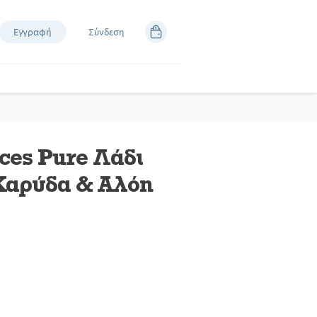
Εγγραφή
Σύνδεση
ces Pure Λάδι
Καρύδα & Αλόη
άστε
κές.
εσμος