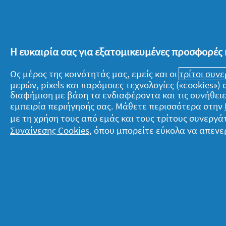
Σας βοήθησε;
Ναι ·
0
Όχι ·
0
Η ευκαιρία σας για εξατομικευμένες προσφορές 
Χρήστος
·
5 χρόνια πρ
★★★★★
★★★★★
5
Εξαιρετικό
Ως μέρος της κοινότητάς μας, εμείς και οι
τρίτοι συν
από
5
μερών, pixels και παρόμοιες τεχνολογίες («cookies»
Αυτές της κάψουλες της έχω αγαπή
αστέρια.
διαφήμιση με βάση τα ενδιαφέροντα και τις συνήθειε
εμπειρία περιήγησής σας. Μάθετε περισσότερα στην
Ήταν η πρώτη φορά που χρησιμοπο
με τη χρήση τους από εμάς και τους τρίτους συνερ
Προτείνει αυτό το προϊόν
✔
Ναι
Συναίνεσης Cookies
, όπου μπορείτε εύκολα να απενε
Σας βοήθησε;
Ναι ·
0
Όχι ·
0
1–8 από 36 Κριτικές