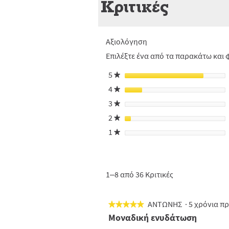
Κριτικές
Αξιολόγηση
Επιλέξτε ένα από τα παρακάτω και φ
5
αστέρια
★
4
αστέρια
★
3
αστέρια
★
2
αστέρια
★
1
αστέρια
★
1–8 από 36 Κριτικές
ΑΝΤΩΝΗΣ
·
5 χρόνια π
★★★★★
★★★★★
5
Μοναδική ενυδάτωση
από