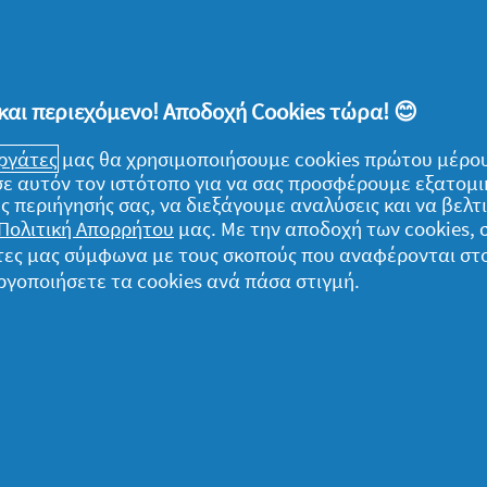
Αναφορά
και περιεχόμενο! Αποδοχή Cookies τώρα! 😊
ιν
εργάτες
μας θα χρησιμοποιήσουμε cookies πρώτου μέρου
) σε αυτόν τον ιστότοπο για να σας προσφέρουμε εξατομ
σει...μυρίζουν φανταστικά τα ρούχα μετά
ς περιήγησής σας, να διεξάγουμε αναλύσεις και να βελ
Πολιτική Απορρήτου
μας. Με την αποδοχή των cookies,
ίησες αυτό το προϊόν;
Ναι
γάτες μας σύμφωνα με τους σκοπούς που αναφέρονται στ
ργοποιήσετε τα cookies ανά πάσα στιγμή.
Αναφορά