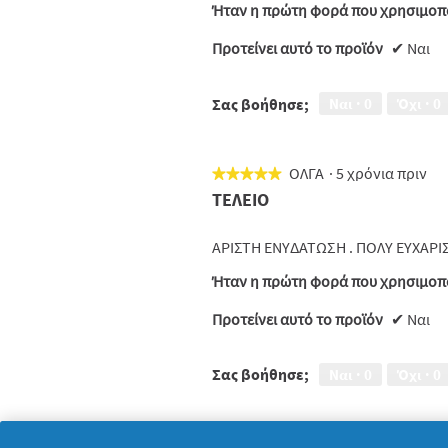
Ήταν η πρώτη φορά που χρησιμοπο
Προτείνει αυτό το προϊόν
✔
Ναι
Σας βοήθησε;
Ναι ·
0
Όχι ·
0
ΟΛΓΑ
·
5 χρόνια πριν
★★★★★
★★★★★
5
ΤΕΛΕΙΟ
από
5
ΑΡΙΣΤΗ ΕΝΥΔΑΤΩΣΗ . ΠΟΛΥ ΕΥΧΑΡΙ
αστέρια.
Ήταν η πρώτη φορά που χρησιμοπο
Προτείνει αυτό το προϊόν
✔
Ναι
Σας βοήθησε;
Ναι ·
0
Όχι ·
0
Dorata
·
5 χρόνια πριν
★★★★★
★★★★★