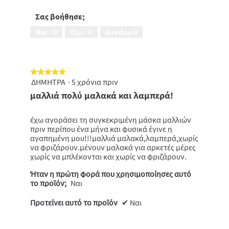
-
ταλαιπωρημένα
τιμής,
Σας βοήθησε;
μαλλιά,
5
5
Ναι ·
0
Όχι ·
0
Αναφορά
από
από
5
5
★★★★★
★★★★★
ΔΗΜΗΤΡΑ
·
5 χρόνια πριν
5
από
μαλλιά πολύ μαλακά και λαμπερά!
5
αστέρια.
έχω αγοράσει τη συγκεκριμένη μάσκα μαλλιών
πριν περίπου ένα μήνα και φυσικά έγινε η
αγαπημένη μου!!!μαλλιά μαλακά,λαμπερά,χωρίς
να φριζάρουν.μένουν μαλακά για αρκετές μέρες
χωρίς να μπλέκονται και χωρίς να φριζάρουν.
Ήταν η πρώτη φορά που χρησιμοποίησες αυτό
το προϊόν;
Ναι
Προτείνει αυτό το προϊόν
✔
Ναι