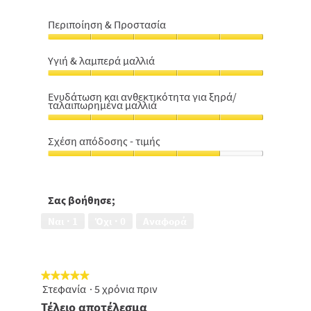
Περιποίηση & Προστασία
Περιποίηση
&
Υγιή & λαμπερά μαλλιά
Προστασία,
Υγιή
5
&
από
Ενυδάτωση και ανθεκτικότητα για ξηρά/
ταλαιπωρημένα μαλλιά
λαμπερά
5
μαλλιά,
Ενυδάτωση
5
και
Σχέση απόδοσης - τιμής
από
ανθεκτικότητα
5
Σχέση
για
απόδοσης
ξηρά/
-
ταλαιπωρημένα
τιμής,
Σας βοήθησε;
μαλλιά,
4
5
Ναι ·
1
Όχι ·
0
Αναφορά
από
από
5
5
★★★★★
★★★★★
Στεφανία
·
5 χρόνια πριν
5
από
Τέλειο αποτέλεσμα