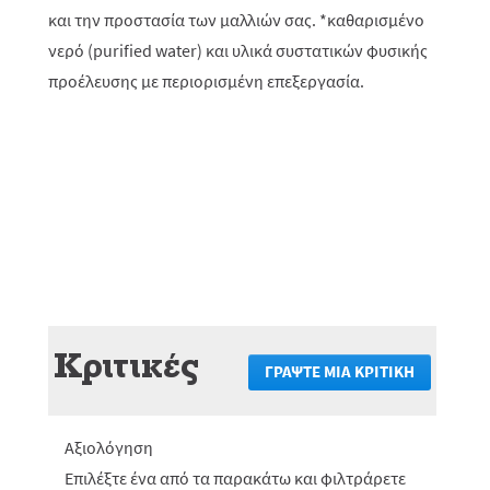
και την προστασία των μαλλιών σας. *καθαρισμένο
νερό (purified water) και υλικά συστατικών φυσικής
προέλευσης με περιορισμένη επεξεργασία.
Κριτικές
ΓΡΆΨΤΕ ΜΙΑ ΚΡΙΤΙΚΉ
.
Αυτή
η
ενέργεια
Αξιολόγηση
θα
πραγματο
Επιλέξτε ένα από τα παρακάτω και φιλτράρετε
ανακατεύ