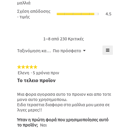
μαλλιά
είναι
ταλαιπωρη
4.8
Σχέση
Σχέση απόδοσης
μαλλιά,
4.5
από
απόδοσης
- τιμής
η
5.
-
μέση
τιμής,
βαθμολογί
η
είναι
μέση
1–8 από 230 Κριτικές
4.7
βαθμολογί
από
είναι
≡
Μενού
5.
Ταξινόμηση κατά:
Πιο πρόσφατο
▼
4.5
Κάνοντας
από
κλικ
5.
στο
★★★★★
★★★★★
παρακάτω
κουμπί
Ελενη
·
5 χρόνια πριν
5
θα
από
Το τελειο προϊον
ενημερωθε
5
το
πιο
αστέρια.
κάτω
Μια φορα αγορασα αυτο το προιον και απο τοτε
περιεχόμε
μονο αυτο χρησημοποιω.
Ειδα τεραστια διαφορα στα μαλλια μου μεσα σε
λιγες μερες!!
Ήταν η πρώτη φορά που χρησιμοποίησες αυτό
το προϊόν;
Ναι