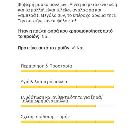
Φοβερή μασκα μαλλιων.. Δίνει μια μεταξένια υφή
και τα μαλλιά είναι τελείως ανάλαφρα και
λαμπερά !! Μεγάλο συν, το υπέροχο άρωμα της!!
Την συστήνω ανεπιφύλακτα!!
Ήταν η πρώτη φορά που χρησιμοποίησες αυτό
το προϊόν;
Ναι
Προτείνει αυτό το προϊόν
✔
Ναι
Περιποίηση & Προστασία
Περιποίηση
&
Υγιή & λαμπερά μαλλιά
Προστασία,
Υγιή
5
&
από
Ενυδάτωση και ανθεκτικότητα για ξηρά/
ταλαιπωρημένα μαλλιά
λαμπερά
5
μαλλιά,
Ενυδάτωση
5
και
Σχέση απόδοσης - τιμής
από
ανθεκτικότητα
5
Σχέση
για
απόδοσης
ξηρά/