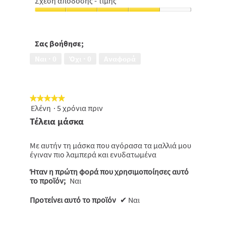
Σχέση απόδοσης - τιμής
από
ανθεκτικότητα
5
Σχέση
για
απόδοσης
ξηρά/
-
ταλαιπωρημένα
τιμής,
Σας βοήθησε;
μαλλιά,
4
5
Ναι ·
0
Όχι ·
0
Αναφορά
από
από
5
5
★★★★★
★★★★★
Ελένη
·
5 χρόνια πριν
5
από
Τέλεια μάσκα
5
αστέρια.
Με αυτήν τη μάσκα που αγόρασα τα μαλλιά μου
έγιναν πιο λαμπερά και ενυδατωμένα
Ήταν η πρώτη φορά που χρησιμοποίησες αυτό
το προϊόν;
Ναι
Προτείνει αυτό το προϊόν
✔
Ναι