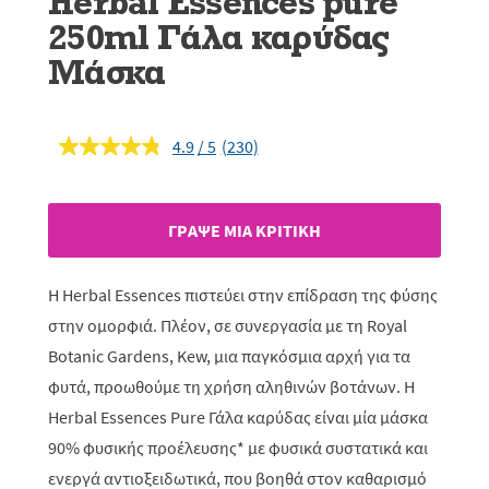
Herbal Essences pure
250ml Γάλα καρύδας
Μάσκα
4.9
(230)
Διαβάστε
230
κριτικές.
Σύνδεσμος
ίδιας
ΓΡAΨΕ ΜIΑ ΚΡΙΤΙΚH
σελίδας.
Η Herbal Essences πιστεύει στην επίδραση της φύσης
στην ομορφιά. Πλέον, σε συνεργασία με τη Royal
Botanic Gardens, Kew, μια παγκόσμια αρχή για τα
φυτά, προωθούμε τη χρήση αληθινών βοτάνων. Η
Herbal Essences Pure Γάλα καρύδας είναι μία μάσκα
90% φυσικής προέλευσης* με φυσικά συστατικά και
ενεργά αντιοξειδωτικά, που βοηθά στον καθαρισμό