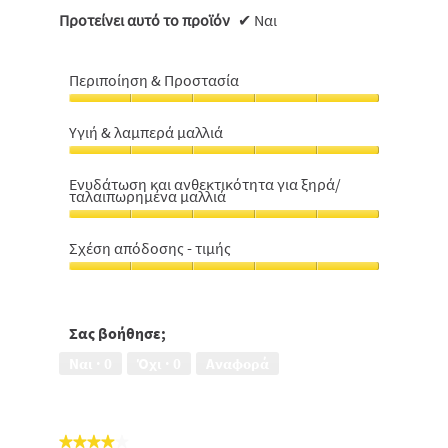
Προτείνει αυτό το προϊόν
✔
Ναι
Περιποίηση & Προστασία
Περιποίηση
&
Υγιή & λαμπερά μαλλιά
Προστασία,
Υγιή
5
&
από
Ενυδάτωση και ανθεκτικότητα για ξηρά/
ταλαιπωρημένα μαλλιά
λαμπερά
5
μαλλιά,
Ενυδάτωση
5
και
Σχέση απόδοσης - τιμής
από
ανθεκτικότητα
5
Σχέση
για
απόδοσης
ξηρά/
-
ταλαιπωρημένα
τιμής,
Σας βοήθησε;
μαλλιά,
5
5
Ναι ·
0
Όχι ·
0
Αναφορά
από
από
5
5
★★★★★
★★★★★