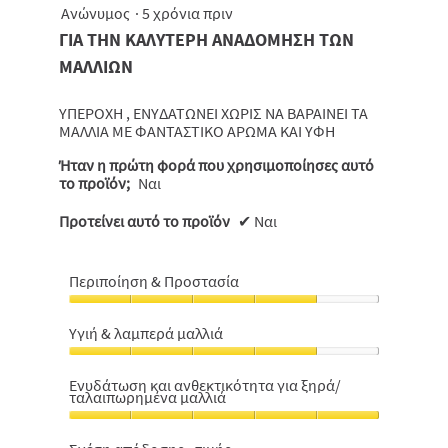
Ανώνυμος
·
5 χρόνια πριν
4
από
ΓΙΑ ΤΗΝ ΚΑΛΥΤΕΡΗ ΑΝΑΔΟΜΗΣΗ ΤΩΝ
5
ΜΑΛΛΙΩΝ
αστέρια.
ΥΠΕΡΟΧΗ , ΕΝΥΔΑΤΩΝΕΙ ΧΩΡΙΣ ΝΑ ΒΑΡΑΙΝΕΙ ΤΑ
ΜΑΛΛΙΑ ΜΕ ΦΑΝΤΑΣΤΙΚΟ ΑΡΩΜΑ ΚΑΙ ΥΦΗ
Ήταν η πρώτη φορά που χρησιμοποίησες αυτό
το προϊόν;
Ναι
Προτείνει αυτό το προϊόν
✔
Ναι
Περιποίηση & Προστασία
Περιποίηση
&
Υγιή & λαμπερά μαλλιά
Προστασία,
Υγιή
4
&
από
Ενυδάτωση και ανθεκτικότητα για ξηρά/
ταλαιπωρημένα μαλλιά
λαμπερά
5
μαλλιά,
Ενυδάτωση
4
και