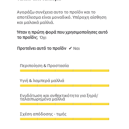
5
αστέρια.
Αγοράζω συνέχεια αυτο το προϊόν και το
αποτέλεσμα είναι μοναδικό. Υπέροχη αίσθηση
και μαλακά μαλλιά.
Ήταν η πρώτη φορά που χρησιμοποίησες αυτό
το προϊόν;
Όχι
Προτείνει αυτό το προϊόν
✔
Ναι
Περιποίηση & Προστασία
Περιποίηση
&
Υγιή & λαμπερά μαλλιά
Προστασία,
Υγιή
5
&
από
Ενυδάτωση και ανθεκτικότητα για ξηρά/
ταλαιπωρημένα μαλλιά
λαμπερά
5
μαλλιά,
Ενυδάτωση
5
και
Σχέση απόδοσης - τιμής
από
ανθεκτικότητα
5
Σχέση
για
απόδοσης
ξηρά/