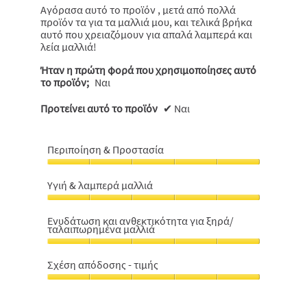
Αγόρασα αυτό το προϊόν , μετά από πολλά
προϊόν τα για τα μαλλιά μου, και τελικά βρήκα
αυτό που χρειαζόμουν για απαλά λαμπερά και
λεία μαλλιά!
Ήταν η πρώτη φορά που χρησιμοποίησες αυτό
το προϊόν;
Ναι
Προτείνει αυτό το προϊόν
✔
Ναι
Περιποίηση & Προστασία
Περιποίηση
&
Υγιή & λαμπερά μαλλιά
Προστασία,
Υγιή
5
&
από
Ενυδάτωση και ανθεκτικότητα για ξηρά/
ταλαιπωρημένα μαλλιά
λαμπερά
5
μαλλιά,
Ενυδάτωση
5
και
Σχέση απόδοσης - τιμής
από
ανθεκτικότητα
5
Σχέση
για
απόδοσης
ξηρά/