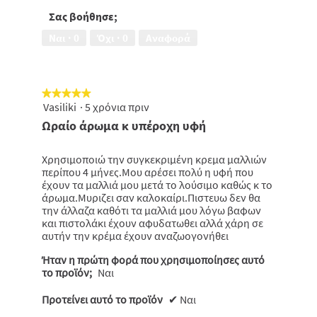
-
ταλαιπωρημένα
τιμής,
Σας βοήθησε;
μαλλιά,
5
5
Ναι ·
0
Όχι ·
0
Αναφορά
από
από
5
5
★★★★★
★★★★★
Vasiliki
·
5 χρόνια πριν
5
από
Ωραίο άρωμα κ υπέροχη υφή
5
αστέρια.
Χρησιμοποιώ την συγκεκριμένη κρεμα μαλλιών
περίπου 4 μήνες.Μου αρέσει πολύ η υφή που
έχουν τα μαλλιά μου μετά το λούσιμο καθώς κ το
άρωμα.Μυριζει σαν καλοκαίρι.Πιστευω δεν θα
την άλλαζα καθότι τα μαλλιά μου λόγω βαφων
και πιστολάκι έχουν αφυδατωθει αλλά χάρη σε
αυτήν την κρέμα έχουν αναζωογονήθει
Ήταν η πρώτη φορά που χρησιμοποίησες αυτό
το προϊόν;
Ναι
Προτείνει αυτό το προϊόν
✔
Ναι