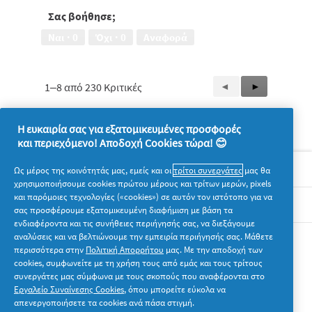
-
ταλαιπωρημένα
τιμής,
Σας βοήθησε;
μαλλιά,
5
4
Ναι ·
0
Όχι ·
0
Αναφορά
από
από
5
5
1–8 από 230 Κριτικές
Προηγούμενη
◄
Επόμενη
►
Reviews
Reviews
Η ευκαιρία σας για εξατομικευμένες προσφορές
και περιεχόμενο! Αποδοχή Cookies τώρα! 😊
Σχετικά με την P&G
Ως μέρος της κοινότητάς μας, εμείς και οι
τρίτοι συνεργάτες
μας θα
χρησιμοποιήσουμε cookies πρώτου μέρους και τρίτων μερών, pixels
και παρόμοιες τεχνολογίες («cookies») σε αυτόν τον ιστότοπο για να
Νομικά
σας προσφέρουμε εξατομικευμένη διαφήμιση με βάση τα
ενδιαφέροντα και τις συνήθειες περιήγησής σας, να διεξάγουμε
αναλύσεις και να βελτιώνουμε την εμπειρία περιήγησής σας. Μάθετε
Ακολουθήστε μας
περισσότερα στην
Πολιτική Απορρήτου
μας. Με την αποδοχή των
cookies, συμφωνείτε με τη χρήση τους από εμάς και τους τρίτους
συνεργάτες μας σύμφωνα με τους σκοπούς που αναφέρονται στο
Εργαλείο Συναίνεσης Cookies
, όπου μπορείτε εύκολα να
απενεργοποιήσετε τα cookies ανά πάσα στιγμή.