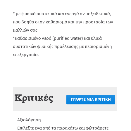
* με φυσικά συστατικά και ενεργά αντιοξειδωτικά,
που βοηθά στον καθαρισμό και την προστασία των
μαλλιών σας.
*καθαρισμένο νερό (purified water) και υλικά
συστατικών φυσικής προέλευσης με περιορισμένη
επεξεργασία.
Κριτικές
ΓΡΆΨΤΕ ΜΙΑ ΚΡΙΤΙΚΉ
.
Αυτή
η
ενέργεια
Αξιολόγηση
θα
πραγματο
Επιλέξτε ένα από τα παρακάτω και φιλτράρετε
ανακατεύ