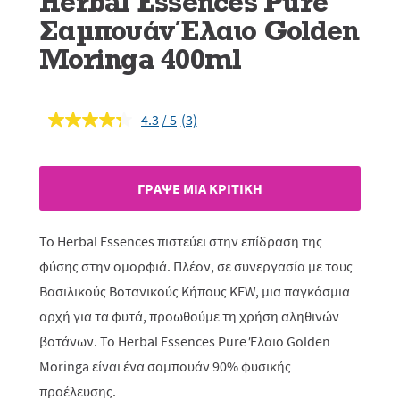
Herbal Essences Pure
Σαμπουάν Έλαιο Golden
Moringa 400ml
4.3
(3)
Διαβάστε
3
κριτικές.
Σύνδεσμος
ίδιας
ΓΡAΨΕ ΜIΑ ΚΡΙΤΙΚH
σελίδας.
To Herbal Essences πιστεύει στην επίδραση της
φύσης στην ομορφιά. Πλέον, σε συνεργασία με τους
Βασιλικούς Βοτανικούς Κήπους KEW, μια παγκόσμια
αρχή για τα φυτά, προωθούμε τη χρήση αληθινών
βοτάνων. Το Herbal Essences Pure Έλαιο Golden
Moringa είναι ένα σαμπουάν 90% φυσικής
προέλευσης.