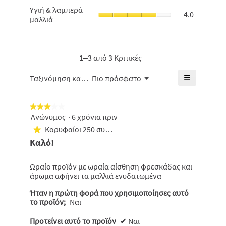
από
Υγιή
Υγιή & λαμπερά
5.
μαλλιά,
4.0
5.
&
μαλλιά
η
λαμπερά
μέση
μαλλιά,
βαθμολογί
η
είναι
μέση
1–3 από 3 Κριτικές
3.7
βαθμολογί
από
είναι
≡
Μενού
5.
Ταξινόμηση κατά:
Πιο πρόσφατο
▼
4
Κάνοντας
από
κλικ
5.
στο
★★★★★
★★★★★
παρακάτω
κουμπί
Ανώνυμος
·
6 χρόνια πριν
3
θα
από
Κορυφαίοι 250 συμμετέχοντες
ενημερωθε
★
5
το
Καλό!
πιο
αστέρια.
κάτω
περιεχόμε
Ωραίο προϊόν με ωραία αίσθηση φρεσκάδας και
άρωμα αφήνει τα μαλλιά ενυδατωμένα
Ήταν η πρώτη φορά που χρησιμοποίησες αυτό
το προϊόν;
Ναι
Προτείνει αυτό το προϊόν
✔
Ναι