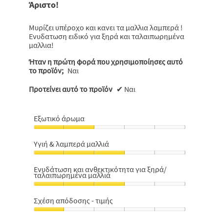
Άριστο!
5
αστέρια.
Μυρίζει υπέροχο και κανει τα μαλλια λαμπερά !
Ενυδατωση ειδικό για ξηρά και ταλαιπωρημένα
μαλλια!
Ήταν η πρώτη φορά που χρησιμοποίησες αυτό
το προϊόν;
Ναι
Προτείνει αυτό το προϊόν
✔
Ναι
Εξωτικό άρωμα
Εξωτικό
άρωμα,
Υγιή & λαμπερά μαλλιά
2
Υγιή
από
&
5
Ενυδάτωση και ανθεκτικότητα για ξηρά/
ταλαιπωρημένα μαλλιά
λαμπερά
μαλλιά,
Ενυδάτωση
3
και
Σχέση απόδοσης - τιμής
από
ανθεκτικότητα
5
Σχέση
για