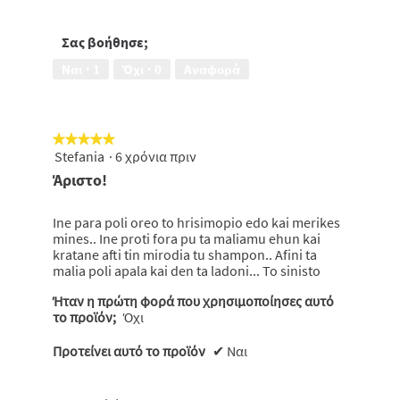
απόδοσης
ξηρά/
-
ταλαιπωρημένα
τιμής,
Σας βοήθησε;
μαλλιά,
1
3
Ναι ·
1
Όχι ·
0
Αναφορά
από
από
5
5
★★★★★
★★★★★
Stefania
·
6 χρόνια πριν
5
από
Άριστο!
5
αστέρια.
Ine para poli oreo to hrisimopio edo kai merikes
mines.. Ine proti fora pu ta maliamu ehun kai
kratane afti tin mirodia tu shampon.. Afini ta
malia poli apala kai den ta ladoni... To sinisto
Ήταν η πρώτη φορά που χρησιμοποίησες αυτό
το προϊόν;
Όχι
Προτείνει αυτό το προϊόν
✔
Ναι