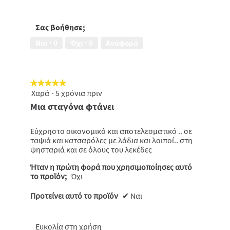
από
απόδοσης
5
-
τιμής,
Σας βοήθησε;
4
Ναι ·
0
Όχι ·
0
Αναφορά
από
5
★★★★★
★★★★★
Χαρά
·
5 χρόνια πριν
5
από
Μια σταγόνα φτάνει
5
αστέρια.
Εύχρηστο οικονομικό και αποτελεσματικό .. σε
ταψιά και κατσαρόλες με λάδια και λοιποί.. στη
ψησταριά και σε όλους του λεκέδες
Ήταν η πρώτη φορά που χρησιμοποίησες αυτό
το προϊόν;
Όχι
Προτείνει αυτό το προϊόν
✔
Ναι
Ευκολία στη χρήση