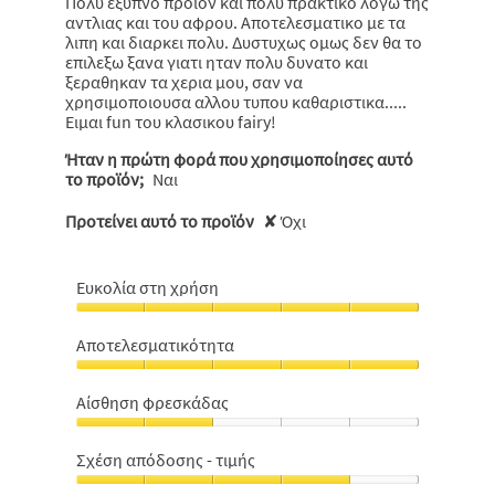
Πολύ εξυπνο προιόν και πολυ πρακτικο λογω της
αντλιας και του αφρου. Αποτελεσματικο με τα
λιπη και διαρκει πολυ. Δυστυχως ομως δεν θα το
επιλεξω ξανα γιατι ηταν πολυ δυνατο και
ξεραθηκαν τα χερια μου, σαν να
χρησιμοποιουσα αλλου τυπου καθαριστικα.....
Ειμαι fun του κλασικου fairy!
Ήταν η πρώτη φορά που χρησιμοποίησες αυτό
το προϊόν;
Ναι
Προτείνει αυτό το προϊόν
✘
Όχι
Ευκολία στη χρήση
Ευκολία
στη
Αποτελεσματικότητα
χρήση,
Αποτελεσματικότητα,
5
5
από
Αίσθηση φρεσκάδας
από
5
Αίσθηση
5
φρεσκάδας,
Σχέση απόδοσης - τιμής
2
Σχέση