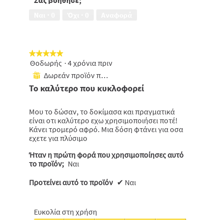
τιμής,
Σας βοήθησε;
2
Ναι ·
0
Όχι ·
0
Αναφορά
από
5
★★★★★
★★★★★
Θοδωρής
·
4 χρόνια πριν
5
από
Δωρεάν προϊόν που έχει ληφθεί
⊞
5
Το καλύτερο που κυκλοφορεί
αστέρια.
Μου το δώσαν, το δοκίμασα και πραγματικά
είναι οτι καλύτερο εχω χρησιμοποιήσει ποτέ!
Κάνει τρομερό αφρό. Μια δόση φτάνει για οσα
εχετε για πλύσιμο
Ήταν η πρώτη φορά που χρησιμοποίησες αυτό
το προϊόν;
Ναι
Προτείνει αυτό το προϊόν
✔
Ναι
Ευκολία στη χρήση