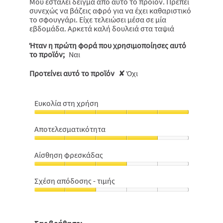
Μου εσταλει δείγμα από αυτό το προϊόν. Πρέπει
συνεχώς να βάζεις αφρό για να έχει καθαριστικό
το σφουγγάρι. Είχε τελειώσει μέσα σε μία
εβδομάδα. Αρκετά καλή δουλειά στα ταψιά
Ήταν η πρώτη φορά που χρησιμοποίησες αυτό
το προϊόν;
Ναι
Προτείνει αυτό το προϊόν
✘
Όχι
Ευκολία στη χρήση
Ευκολία
στη
Αποτελεσματικότητα
χρήση,
Αποτελεσματικότητα,
5
4
από
Αίσθηση φρεσκάδας
από
5
Αίσθηση
5
φρεσκάδας,
Σχέση απόδοσης - τιμής
3
Σχέση
από
απόδοσης
5
-