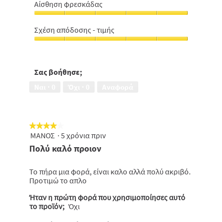
5
από
Αίσθηση φρεσκάδας
από
5
Αίσθηση
5
φρεσκάδας,
Σχέση απόδοσης - τιμής
5
Σχέση
από
απόδοσης
5
-
τιμής,
Σας βοήθησε;
5
Ναι ·
0
Όχι ·
0
Αναφορά
από
5
★★★★★
★★★★★
ΜΑΝΟΣ
·
5 χρόνια πριν
4
από
Πολύ καλό προιον
5
αστέρια.
Το πήρα μια φορά, είναι καλο αλλά πολύ ακριβό.
Προτιμώ το απλο
Ήταν η πρώτη φορά που χρησιμοποίησες αυτό
το προϊόν;
Όχι