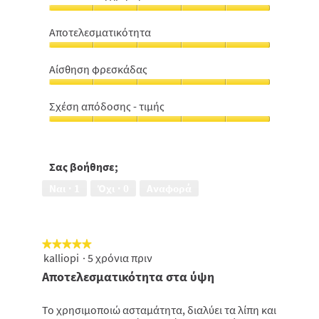
Ευκολία
στη
Αποτελεσματικότητα
χρήση,
Αποτελεσματικότητα,
5
5
από
Αίσθηση φρεσκάδας
από
5
Αίσθηση
5
φρεσκάδας,
Σχέση απόδοσης - τιμής
5
Σχέση
από
απόδοσης
5
-
τιμής,
Σας βοήθησε;
5
Ναι ·
1
Όχι ·
0
Αναφορά
από
5
★★★★★
★★★★★
kalliopi
·
5 χρόνια πριν
5
από
Αποτελεσματικότητα στα ύψη
5
αστέρια.
Το χρησιμοποιώ ασταμάτητα, διαλύει τα λίπη και