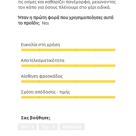
τις οσμες και καθαρίζει πανέμορφα, μειώνοντας
τον κόπο για όσους πλένουμε στο χέρι ειδικά.
Ήταν η πρώτη φορά που χρησιμοποίησες αυτό
το προϊόν;
Ναι
Ευκολία στη χρήση
Ευκολία
στη
Αποτελεσματικότητα
χρήση,
Αποτελεσματικότητα,
5
5
από
Αίσθηση φρεσκάδας
από
5
Αίσθηση
5
φρεσκάδας,
Σχέση απόδοσης - τιμής
5
Σχέση
από
απόδοσης
5
-
τιμής,
Σας βοήθησε;
5
Ναι ·
0
Όχι ·
0
Αναφορά
από
5