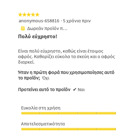
★★★★★
★★★★★
anonymous-658816
·
5 χρόνια πριν
5
από
Δωρεάν προϊόν που έχει ληφθεί
⊞
5
Πολύ εύχρηστο!
αστέρια.
Είναι πολύ εύχρηστο, καθώς είναι έτοιμος
αφρός. Καθαρίζει εύκολα τα σκεύη και ο αφρός
διαρκεί.
Ήταν η πρώτη φορά που χρησιμοποίησες αυτό
το προϊόν;
Όχι
Προτείνει αυτό το προϊόν
✔
Ναι
Ευκολία στη χρήση
Ευκολία
στη
Αποτελεσματικότητα
χρήση,
Αποτελεσματικότητα,
5