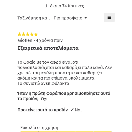
μέση
1–8 από 74 Κριτικές
από
βαθμολογί
5.
είναι
≡
Μενού
Ταξινόμηση κατά:
Πιο πρόσφατο
▼
4.4
Κάνοντας
από
κλικ
5.
στο
★★★★★
★★★★★
παρακάτω
κουμπί
Gioflen
·
4 χρόνια πριν
5
θα
από
Εξαιρετικά αποτελέσματα
ενημερωθε
5
το
πιο
αστέρια.
κάτω
Το ωραίο με τον αφρό είναι ότι
περιεχόμε
πολλαπλασιάζεται και καθαρίζει πολύ καλά. Δεν
χρειάζεται μεγάλη ποσότητα και καθαρίζει
ακόμη και τα πιο επίμονα υπολείμματα.
Το συνιστώ ανεπιφύλακτα
Ήταν η πρώτη φορά που χρησιμοποίησες αυτό
το προϊόν;
Όχι
Προτείνει αυτό το προϊόν
✔
Ναι
Ευκολία στη χρήση