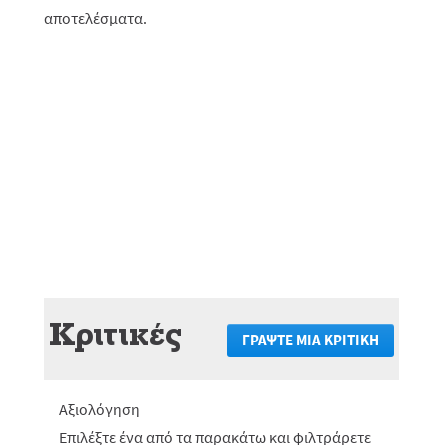
αποτελέσματα.
Κριτικές
ΓΡΆΨΤΕ ΜΙΑ ΚΡΙΤΙΚΉ
.
Αυτή
η
ενέργεια
Αξιολόγηση
θα
πραγματο
Επιλέξτε ένα από τα παρακάτω και φιλτράρετε
ανακατεύ