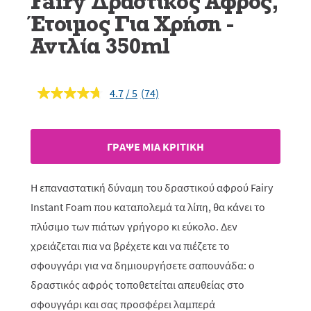
Fairy Δραστικός Αφρός,
Έτοιμος Για Χρήση -
Αντλία 350ml
4.7
(74)
Διαβάστε
74
κριτικές.
Σύνδεσμος
ίδιας
ΓΡAΨΕ ΜIΑ ΚΡΙΤΙΚH
σελίδας.
Η επαναστατική δύναμη του δραστικού αφρού Fairy
Instant Foam που καταπολεμά τα λίπη, θα κάνει το
πλύσιμο των πιάτων γρήγορο κι εύκολο. Δεν
χρειάζεται πια να βρέχετε και να πιέζετε το
σφουγγάρι για να δημιουργήσετε σαπουνάδα: ο
δραστικός αφρός τοποθετείται απευθείας στο
σφουγγάρι και σας προσφέρει λαμπερά