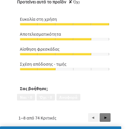
Προτείνει αυτό το προϊόν
✘
Όχι
Ευκολία στη χρήση
Ευκολία
στη
Αποτελεσματικότητα
χρήση,
Αποτελεσματικότητα,
5
4
από
Αίσθηση φρεσκάδας
από
5
Αίσθηση
5
φρεσκάδας,
Σχέση απόδοσης - τιμής
4
Σχέση
από
απόδοσης
5
-
τιμής,
Σας βοήθησε;
2
Ναι ·
0
Όχι ·
0
Αναφορά
από
5
1–8 από 74 Κριτικές
Προηγούμενη
◄
Επόμενη
►
Reviews
Reviews