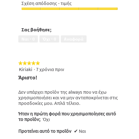
Σχέση απόδοσης - τιμής
Σχέση
απόδοσης
-
τιμής,
Σας βοήθησε;
5
Ναι ·
0
Όχι ·
0
Αναφορά
από
5
★★★★★
★★★★★
Kiriaki
·
7 χρόνια πριν
5
από
Άριστο!
5
αστέρια.
Δεν υπάρχει προϊόν της always που να έχω
χρησιμοποιήσει και να μην ανταποκρίνεται στις
προσδοκίες μου. Απλά τέλειο.
Ήταν η πρώτη φορά που χρησιμοποίησες αυτό
το προϊόν;
Όχι
Προτείνει αυτό το προϊόν
✔
Ναι