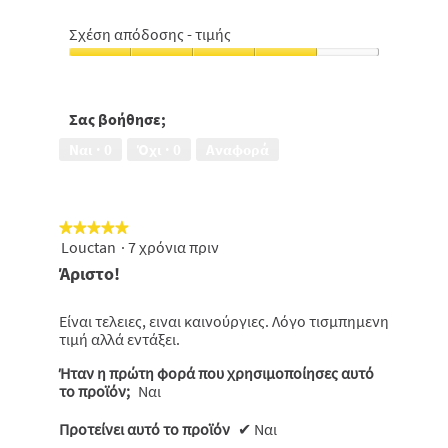
Σχέση απόδοσης - τιμής
Σχέση
απόδοσης
-
τιμής,
Σας βοήθησε;
4
Ναι ·
0
Όχι ·
0
Αναφορά
από
5
★★★★★
★★★★★
Louctan
·
7 χρόνια πριν
5
από
Άριστο!
5
αστέρια.
Είναι τελειες, ειναι καινούργιες. Λόγο τισμπημενη
τιμή αλλά εντάξει.
Ήταν η πρώτη φορά που χρησιμοποίησες αυτό
το προϊόν;
Ναι
Προτείνει αυτό το προϊόν
✔
Ναι