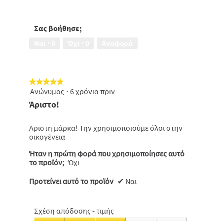
Σχέση
από
απόδοσης
5
-
τιμής,
Σας βοήθησε;
5
Ναι ·
0
Όχι ·
0
Αναφορά
από
5
★★★★★
★★★★★
Ανώνυμος
·
6 χρόνια πριν
5
από
Άριστο!
5
αστέρια.
Αριστη μάρκα! Την χρησιμοποιούμε όλοι στην
οικογένεια
Ήταν η πρώτη φορά που χρησιμοποίησες αυτό
το προϊόν;
Όχι
Προτείνει αυτό το προϊόν
✔
Ναι
Σχέση απόδοσης - τιμής