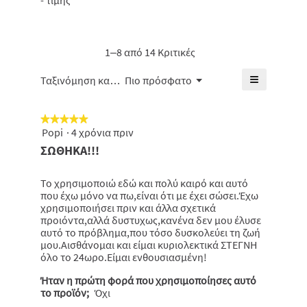
- τιμής
5
-
5.
είναι
από
τιμής,
5
5.
η
από
μέση
1–8 από 14 Κριτικές
5.
βαθμολογί
είναι
≡
Μενού
Ταξινόμηση κατά:
Πιο πρόσφατο
▼
4.4
Κάνοντας
από
κλικ
5.
στο
★★★★★
★★★★★
παρακάτω
κουμπί
Popi
·
4 χρόνια πριν
5
θα
από
ΣΩΘΗΚΑ!!!
ενημερωθε
5
το
πιο
αστέρια.
κάτω
Το χρησιμοποιώ εδώ και πολύ καιρό και αυτό
περιεχόμε
που έχω μόνο να πω,είναι ότι με έχει σώσει.Έχω
χρησιμοποιήσει πριν και άλλα σχετικά
προιόντα,αλλά δυστυχως,κανένα δεν μου έλυσε
αυτό το πρόβλημα,που τόσο δυσκολεύει τη ζωή
μου.Αισθάνομαι και είμαι κυριολεκτικά ΣΤΕΓΝΗ
όλο το 24ωρο.Είμαι ενθουσιασμένη!
Ήταν η πρώτη φορά που χρησιμοποίησες αυτό
το προϊόν;
Όχι