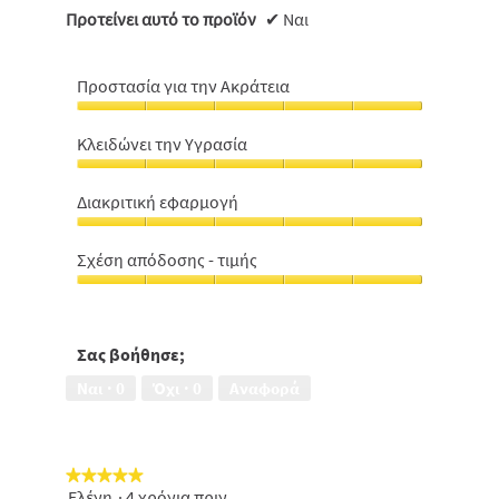
Προτείνει αυτό το προϊόν
✔
Ναι
Προστασία για την Ακράτεια
Προστασία
για
Κλειδώνει την Υγρασία
την
Κλειδώνει
Ακράτεια,
την
5
Διακριτική εφαρμογή
Υγρασία,
από
Διακριτική
5
5
εφαρμογή,
από
Σχέση απόδοσης - τιμής
5
5
Σχέση
από
απόδοσης
5
-
τιμής,
Σας βοήθησε;
5
Ναι ·
0
Όχι ·
0
Αναφορά
από
5
★★★★★
★★★★★
Ελένη
·
4 χρόνια πριν
5