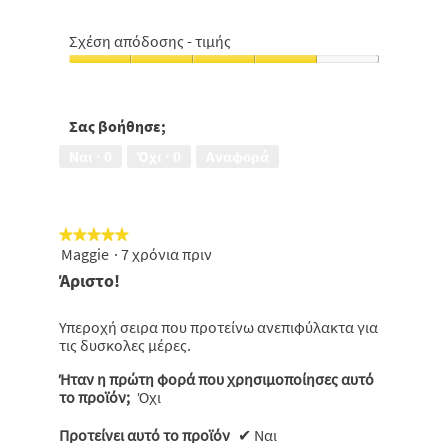
Σχέση απόδοσης - τιμής
Σχέση
απόδοσης
-
τιμής,
Σας βοήθησε;
4
Ναι ·
0
Όχι ·
0
Αναφορά
από
5
★★★★★
★★★★★
Maggie
·
7 χρόνια πριν
5
από
Άριστο!
5
αστέρια.
Υπεροχή σειρα που προτείνω ανεπιφύλακτα για
τις δυσκολες μέρες.
Ήταν η πρώτη φορά που χρησιμοποίησες αυτό
το προϊόν;
Όχι
Προτείνει αυτό το προϊόν
✔
Ναι