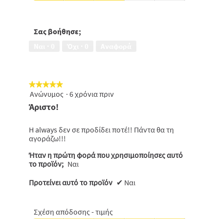
Σχέση
απόδοσης
-
τιμής,
Σας βοήθησε;
3
Ναι ·
0
Όχι ·
0
Αναφορά
από
5
★★★★★
★★★★★
Ανώνυμος
·
6 χρόνια πριν
5
από
Άριστο!
5
αστέρια.
H always δεν σε προδίδει ποτέ!! Πάντα θα τη
αγοράζω!!!
Ήταν η πρώτη φορά που χρησιμοποίησες αυτό
το προϊόν;
Ναι
Προτείνει αυτό το προϊόν
✔
Ναι
Σχέση απόδοσης - τιμής