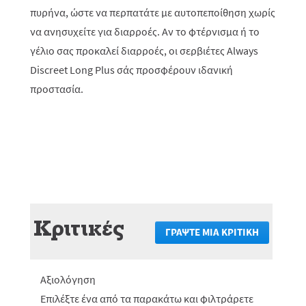
πυρήνα, ώστε να περπατάτε με αυτοπεποίθηση χωρίς
να ανησυχείτε για διαρροές. Αν το φτέρνισμα ή το
γέλιο σας προκαλεί διαρροές, οι σερβιέτες Always
Discreet Long Plus σάς προσφέρουν ιδανική
προστασία.
Κριτικές
ΓΡΆΨΤΕ ΜΙΑ ΚΡΙΤΙΚΉ
.
Αυτή
η
ενέργεια
Αξιολόγηση
θα
πραγματο
Επιλέξτε ένα από τα παρακάτω και φιλτράρετε
ανακατεύ