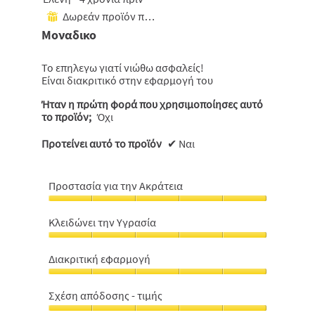
από
Δωρεάν προϊόν που έχει ληφθεί
⊞
5
Μοναδικο
αστέρια.
Το επηλεγω γιατί νιώθω ασφαλείς!
Είναι διακριτικό στην εφαρμογή του
Ήταν η πρώτη φορά που χρησιμοποίησες αυτό
το προϊόν;
Όχι
Προτείνει αυτό το προϊόν
✔
Ναι
Προστασία για την Ακράτεια
Προστασία
για
Κλειδώνει την Υγρασία
την
Κλειδώνει
Ακράτεια,
την
5
Διακριτική εφαρμογή
Υγρασία,
από
Διακριτική
5
5
εφαρμογή,
από
Σχέση απόδοσης - τιμής
5
5