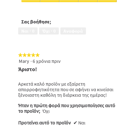
Σχέση
απόδοσης
-
τιμής,
Σας βοήθησε;
5
Ναι ·
0
Όχι ·
0
Αναφορά
από
5
★★★★★
★★★★★
Mary
·
6 χρόνια πριν
5
από
Άριστο!
5
αστέρια.
Αρκετά καλό προϊόν με εξαίρετη
απορροφητικότητα που σε αφήνει να κινείσαι
ξένοιαστη καθόλη τη διάρκεια της ημέρας!
Ήταν η πρώτη φορά που χρησιμοποίησες αυτό
το προϊόν;
Όχι
Προτείνει αυτό το προϊόν
✔
Ναι