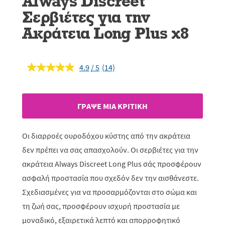
Always Discreet
Σερβιέτες για την
Ακράτεια Long Plus x8
4.9
(14)
Διαβάστε
14
κριτικές.
Σύνδεσμος
ίδιας
ΓΡAΨΕ ΜIΑ ΚΡΙΤΙΚH
σελίδας.
Οι διαρροές ουροδόχου κύστης από την ακράτεια
δεν πρέπει να σας απασχολούν. Οι σερβιέτες για την
ακράτεια Always Discreet Long Plus σάς προσφέρουν
ασφαλή προστασία που σχεδόν δεν την αισθάνεστε.
Σχεδιασμένες για να προσαρμόζονται στο σώμα και
τη ζωή σας, προσφέρουν ισχυρή προστασία με
μοναδικό, εξαιρετικά λεπτό και απορροφητικό