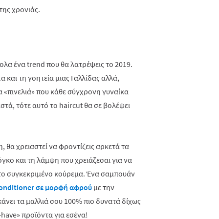
της χρονιάς.
λα ένα trend που θα λατρέψεις το 2019.
 και τη γοητεία μιας Γαλλίδας αλλά,
 «πινελιά» που κάθε σύγχρονη γυναίκα
αστά, τότε αυτό το haircut θα σε βολέψει
, θα χρειαστεί να φροντίζεις αρκετά τα
όγκο και τη λάμψη που χρειάζεσαι για να
 το συγκεκριμένο κούρεμα. Ένα σαμπουάν
onditioner σε μορφή αφρού
με την
κάνει τα μαλλιά σου 100% πιο δυνατά δίχως
-have» προϊόντα για εσένα!