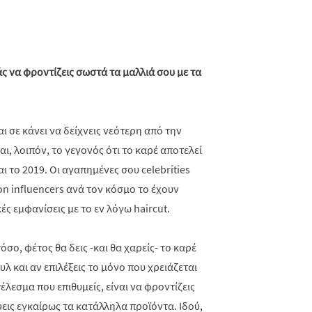
άς να φροντίζεις σωστά τα μαλλιά σου με τα
ι σε κάνει να δείχνεις νεότερη από την
αι, λοιπόν, το γεγονός ότι το καρέ αποτελεί
ι το 2019. Οι αγαπημένες σου celebrities
ion influencers ανά τον κόσμο το έχουν
ς εμφανίσεις με το εν λόγω haircut.
σο, φέτος θα δεις -και θα χαρείς- το καρέ
λ και αν επιλέξεις το μόνο που χρειάζεται
τέλεσμα που επιθυμείς, είναι να φροντίζεις
εις εγκαίρως τα κατάλληλα προϊόντα. Ιδού,