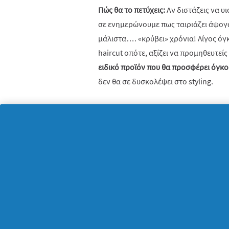
Πώς θα το πετύχεις:
Αν διστάζεις να υι
σε ενημερώνουμε πως ταιριάζει άψογα
μάλιστα…. «κρύβει» χρόνια! Λίγος όγ
haircut οπότε, αξίζει να προμηθευτεί
ειδικό προϊόν που θα προσφέρει όγκο
δεν θα σε δυσκολέψει στο styling.
Ίσιο, μακρύ καρέ με όλα τα μαλλιά στο
Τέλος, από τη λίστα μας δεν θα μπορο
κούρεμα που θέλει όλα τα μαλλιά στο 
κούρεμα το οποίο έχουμε δει σε πολλέ
και προσφέρει ένα «καθαρό» look γεμ
όμως, να αποκτήσεις το συγκεκριμένο 