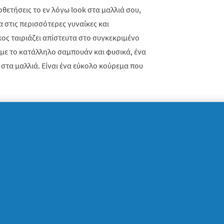
οθετήσεις το εν λόγω look στα μαλλιά σου,
 στις περισσότερες γυναίκες και
κος ταιριάζει απίστευτα στο συγκεκριμένο
ς με το κατάλληλο σαμπουάν και φυσικά, ένα
στα μαλλιά. Είναι ένα εύκολο κούρεμα που
 ίδιο μήκος
ύσε να λείπει το αρκετά μακρύ καρέ
ίδιο μήκος. Είναι ένα απίστευτα δημοφιλές
ς διάσημες κυρίες. Κολακεύει τις γυναίκες
άτο κομψότητα και θηλυκότητα. Αν θέλεις,
haircut, θα πρέπει να φροντίζεις πολύ τα