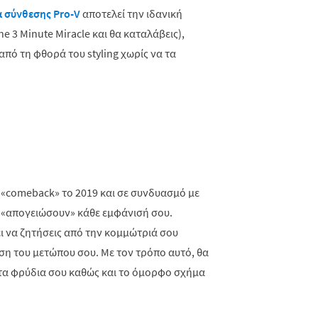
 σύνθεσης Pro-V
αποτελεί την ιδανική
e 3 Minute Miracle και θα καταλάβεις),
ό τη φθορά του styling χωρίς να τα
ό «comeback» το 2019 και σε συνδυασμό με
 «απογειώσουν» κάθε εμφάνισή σου.
ει να ζητήσεις από την κομμώτριά σου
έση του μετώπου σου. Με τον τρόπο αυτό, θα
ι τα φρύδια σου καθώς και το όμορφο σχήμα