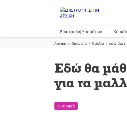
Επιστροφή Χρημάτων
Κουπό
Αρχική
Ομορφιά
Μαλλιά
edw-tha-ma
Εδώ θα μάθε
για τα μαλλ
Ομορφιά