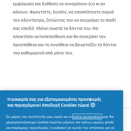
εμψύχωση και διάθεση να συνεχίσουν ό,τι κι αν
κάνουν. Φροντίστε, λοιπόν, να επισκέπτεστε συχνά
τον οδοντίατρο, ζητώντας του να συγχαίρει το παιδί
σας επειδή πλένει σωστά τα δόντια του. Θα
αποκτήσει αυτοπεποίθηση και θα συνεχίσει την
προσπάθεια και τη συνήθεια να βουρτσίζει τα δόντια
του καθημερινά από μόνο του.
Η ευκαιρία σας για εξατομικευμένες προσφορές
και περιεχόμενο! Αποδοχή Cookies τώρα! 😊
Σχετικά με την P&G
Ως μέρος της κοινότητάς μας, εμείς και οι
τρίτοι συνεργάτες
μας θα
χρησιμοποιήσουμε cookies πρώτου μέρους και τρίτων μερών, pixels
και παρόμοιες τεχνολογίες («cookies») σε αυτόν τον ιστότοπο για να