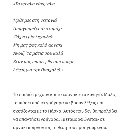
«
Το αρνάκι νάκι, νάκι
Ήρθε μες στη γειτονιά
Γουργουρίζει το στομάχι
Ψάχνει μία λιχουδιά
Μη μας φας καλό αρνάκι
Άνοιξ΄τα μάτια σου καλά
Κι αν μας πιάσεις θα σου πούμε
Λέξεις για την Πασχαλιά.»
Τα παιδιά τρέχουν και το «αρνάκι» τα κυνηγά. Μόλις
τα πιάσει πρέπει γρήγορα να βρουν λέξεις που
σχετίζονται με το Πάσχα. Αυτός που δεν θα προλάβει
να απαντήσει γρήγορα, «μεταμορφώνεται» σε
αρνάκι παίρνοντας τη θέση του προηγούμενου.