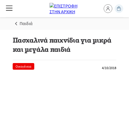
Παιδιά
Πασχαλινά παιχνίδια για μικρά
και μεγάλα παιδιά
Οικογένεια
4/10/2018