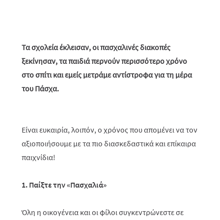
Τα σχολεία έκλεισαν, οι πασχαλινές διακοπές
ξεκίνησαν, τα παιδιά περνούν περισσότερο χρόνο
στο σπίτι και εμείς μετράμε αντίστροφα για τη μέρα
του Πάσχα.
Είναι ευκαιρία, λοιπόν, ο χρόνος που απομένει να τον
αξιοποιήσουμε με τα πιο διασκεδαστικά και επίκαιρα
παιχνίδια!
1. Παίξτε την «Πασχαλιά»
Όλη η οικογένεια και οι φίλοι συγκεντρώνεστε σε