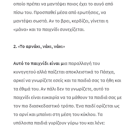
οποίο πρέπει να μαντέψει ποιος έχει το αυγό από
πίσω του. Προσπαθεί μέσα από ερωτήσεις, να
μαντέψει σωστά. Αν το βρει, κερδίζει, γίνεται η
«μάνα» και το παιχνίδι συνεχίζεται.
2.
«Το αρνάκι, νάκι, νάκι»
Αυτό το παιχνίδι είναι μ
ια παραλλαγή του
κυνηγητού αλλά παίζεται αποκλειστικά το Πάσχα,
αρκεί να γνωρίζετε εσείς και τα παιδιά σας τα ήθη και
τα έθιμά του. Αν πάλι δεν τα γνωρίζετε, αυτό το
παιχνίδι είναι ευκαιρία να τα μάθουν τα παιδιά σας με
τον πιο διασκεδαστικό τρόπο. Ένα παιδί ορίζεται ως
το αρνί και μπαίνει στη μέση του κύκλου. Τα
υπόλοιπα παιδιά γυρίζουν γύρω του και λένε: