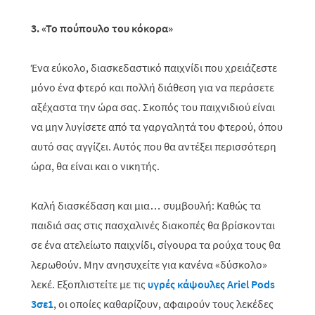
3. «Το πούπουλο του κόκορα»
Ένα εύκολο, διασκεδαστικό παιχνίδι που χρειάζεστε
μόνο ένα φτερό και πολλή διάθεση για να περάσετε
αξέχαστα την ώρα σας. Σκοπός του παιχνιδιού είναι
να μην λυγίσετε από τα γαργαλητά του φτερού, όπου
αυτό σας αγγίζει. Αυτός που θα αντέξει περισσότερη
ώρα, θα είναι και ο νικητής.
Καλή διασκέδαση και μια… συμβουλή: Καθώς τα
παιδιά σας στις πασχαλινές διακοπές θα βρίσκονται
σε ένα ατελείωτο παιχνίδι, σίγουρα τα ρούχα τους θα
λερωθούν. Μην ανησυχείτε για κανένα «δύσκολο»
λεκέ. Εξοπλιστείτε με τις
υγρές κάψουλες Ariel Pods
3σε1
,
οι οποίες καθαρίζουν, αφαιρούν τους λεκέδες