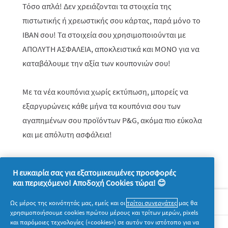
Τόσο απλά! Δεν χρειάζονται τα στοιχεία της
πιστωτικής ή χρεωστικής σου κάρτας, παρά μόνο το
IBAN
σου!
Τα στοιχεία σου χρησιμοποιούνται με
ΑΠΟΛΥΤΗ ΑΣΦΑΛΕΙΑ, αποκλειστικά και ΜΟΝΟ για να
καταβάλουμε την αξία των κουπονιών σου!
Με τα νέα κουπόνια χωρίς εκτύπωση, μπορείς να
εξαργυρώνεις κάθε μήνα τα κουπόνια σου των
αγαπημένων σου προϊόντων
P
&
G
, ακόμα πιο εύκολα
και με απόλυτη ασφάλεια!
Η ευκαιρία σας για εξατομικευμένες προσφορές
και περιεχόμενο! Αποδοχή Cookies τώρα! 😊
Σχετικά με την P&G
Ως μέρος της κοινότητάς μας, εμείς και οι
τρίτοι συνεργάτες
μας θα
χρησιμοποιήσουμε cookies πρώτου μέρους και τρίτων μερών, pixels
και παρόμοιες τεχνολογίες («cookies») σε αυτόν τον ιστότοπο για να