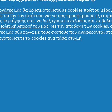
ει βοήθεια για να τη βρει! Μέσα από τα
εργάτες
μας θα χρησιμοποιήσουμε cookies πρώτου μέρου
τη σωστή αντιστοιχία και… εύρηκα!
) σε αυτόν τον ιστότοπο για να σας προσφέρουμε εξατομ
ς περιήγησής σας, να διεξάγουμε αναλύσεις και να βελ
Πολιτική Απορρήτου
μας. Με την αποδοχή των cookies,
γάτες μας σύμφωνα με τους σκοπούς που αναφέρονται στ
ργοποιήσετε τα cookies ανά πάσα στιγμή.
ομικά
α δεδομένα μου
ήλωση Απορρήτου
ροι και Προϋποθέσεις
ληροφορίες για τα cookies