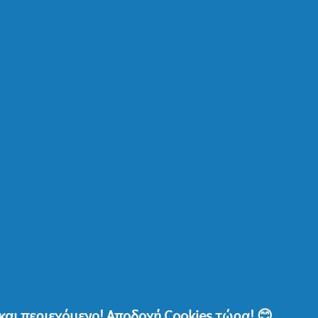
ετε, παρέα!
τους και κάποια όχι! Το παιδί μαθαίνει να
και να εξοικειώνεται με τα σχήματα και τις
 τη δεύτερη
εδώ
και περιεχόμενο! Αποδοχή Cookies τώρα! 😊