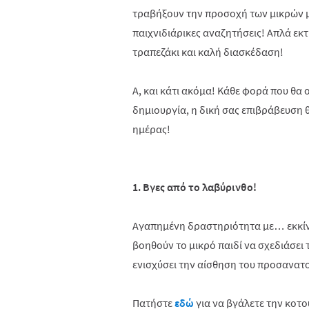
τραβήξουν την προσοχή των μικρών μα
παιχνιδιάρικες αναζητήσεις! Απλά εκτ
τραπεζάκι και καλή διασκέδαση!
Α, και κάτι ακόμα! Κάθε φορά που θ
δημιουργία, η δική σας επιβράβευση θ
ημέρας!
1. Βγες από το λαβύρινθο!
Αγαπημένη δραστηριότητα με… εκκίνη
βοηθούν το μικρό παιδί να σχεδιάσει τ
ενισχύσει την αίσθηση του προσανατ
Πατήστε
εδώ
για να βγάλετε την κοτ