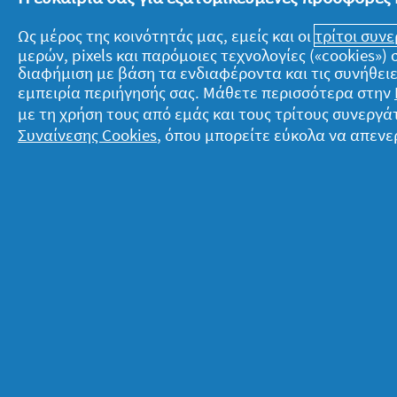
Κάθε ζωάκι έχει τη σκιά του, αλλά θέλ
Ως μέρος της κοινότητάς μας, εμείς και οι
τρίτοι συν
ανακατεμένα σχέδια, το παιδί κάνει 
μερών, pixels και παρόμοιες τεχνολογίες («cookies»
διαφήμιση με βάση τα ενδιαφέροντα και τις συνήθειε
εμπειρία περιήγησής σας. Μάθετε περισσότερα στην
Εκτυπώστε τη
εδώ
με τη χρήση τους από εμάς και τους τρίτους συνερ
Συναίνεσης Cookies
, όπου μπορείτε εύκολα να απενε
Καλή επιτυχία!
Σχετικά με την P&G
Ν
Σχετικά με εμάς
T
Όροι ενεργειών
Δ
Επικοινώνησε μαζί μας
Ό
Επισκέψου την pg.com
Π