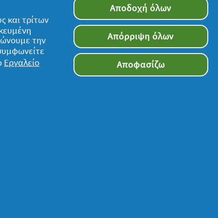
Αποδοχή όλων
ς και τρίτων
ικευμένη
Απόρριψη όλων
τιώνουμε την
 συμφωνείτε
ο
Εργαλείο
Αποφασίζω
Ακολουθήστε μας