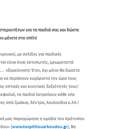
τηριοτήτων για τα παιδιά σας και δώστε
υ μένετε στο σπίτι!
ργικοί, με σελίδες για παιδικές
ται είναι ένας εκτυπωτής, χρωματιστά
α… εξερεύνηση! Έτσι, όχι μόνο θα δώσετε
για να περάσουν ευχάριστα την ώρα τους
ις οπτικές και κινητικές δεξιότητές τους!
κεφαλιά, τα παιδιά λατρεύουν κάθε νέα
ες από ζωάκια, δέντρα, λουλούδια κ.λπ.!
ικά μας παραχώρησε η ομάδα του πρότυπου
δου» (
www
.
tospititouarkoudou
.
gr
), θα