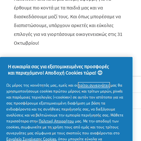
έρθουμε πιο κοντά με τα παιδιά μας και να
διασκεδάσουμε μαζί τους. Και όπως μπορέσαμε να
διαπιστώσουμε, υπάρχουν αρκετές και εύκολες
επιλογές για να γιορτάσουμε οικογενειακώς στις 31
Οκτωβρίου!
Η ευκαιρία σας για εξατομικευμένες προσφορές
και περιεχόμενο! Αποδοχή Cookies τώρα! 😊
Σχετικά με την P&G
Ως μέρος της κοινότητάς μας, εμείς και οι
τρίτοι συνεργάτες
μας θα
χρησιμοποιήσουμε cookies πρώτου μέρους και τρίτων μερών, pixels
και παρόμοιες τεχνολογίες («cookies») σε αυτόν τον ιστότοπο για να
Νομικά
σας προσφέρουμε εξατομικευμένη διαφήμιση με βάση τα
ενδιαφέροντα και τις συνήθειες περιήγησής σας, να διεξάγουμε
αναλύσεις και να βελτιώνουμε την εμπειρία περιήγησής σας. Μάθετε
Ακολουθήστε μας
περισσότερα στην
Πολιτική Απορρήτου
μας. Με την αποδοχή των
cookies, συμφωνείτε με τη χρήση τους από εμάς και τους τρίτους
συνεργάτες μας σύμφωνα με τους σκοπούς που αναφέρονται στο
Εργαλείο Συναίνεσης Cookies
, όπου μπορείτε εύκολα να