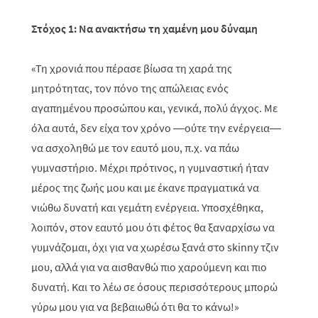
Στόχος 1: Να ανακτήσω τη χαμένη μου δύναμη
«Τη χρονιά που πέρασε βίωσα τη χαρά της
μητρότητας, τον πόνο της απώλειας ενός
αγαπημένου προσώπου και, γενικά, πολύ άγχος. Με
όλα αυτά, δεν είχα τον χρόνο —ούτε την ενέργεια—
να ασχοληθώ με τον εαυτό μου, π.χ. να πάω
γυμναστήριο. Μέχρι πρότινος, η γυμναστική ήταν
μέρος της ζωής μου και με έκανε πραγματικά να
νιώθω δυνατή και γεμάτη ενέργεια. Υποσχέθηκα,
λοιπόν, στον εαυτό μου ότι φέτος θα ξαναρχίσω να
γυμνάζομαι, όχι για να χωρέσω ξανά στο skinny τζιν
μου, αλλά για να αισθανθώ πιο χαρούμενη και πιο
δυνατή. Και το λέω σε όσους περισσότερους μπορώ
γύρω μου για να βεβαιωθώ ότι θα το κάνω!»