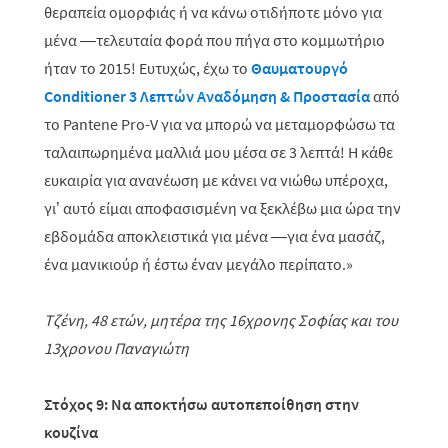
θεραπεία ομορφιάς ή να κάνω οτιδήποτε μόνο για
μένα —τελευταία φορά που πήγα στο κομμωτήριο
ήταν το 2015! Ευτυχώς, έχω το
Θαυματουργό
Conditioner 3 Λεπτών Αναδόμηση & Προστασία
από
το Pantene Pro-V για να μπορώ να μεταμορφώσω τα
ταλαιπωρημένα μαλλιά μου μέσα σε 3 λεπτά! Η κάθε
ευκαιρία για ανανέωση με κάνει να νιώθω υπέροχα,
γι’ αυτό είμαι αποφασισμένη να ξεκλέβω μια ώρα την
εβδομάδα αποκλειστικά για μένα —για ένα μασάζ,
ένα μανικιούρ ή έστω έναν μεγάλο περίπατο.»
Τζένη, 48 ετών, μητέρα της 16χρονης Σοφίας και του
13χρονου Παναγιώτη
Στόχος 9: Να αποκτήσω αυτοπεποίθηση στην
κουζίνα