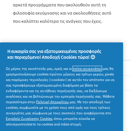
αρκετά προγράμματα που ακολουθούν αυτή τη
φιλοσοφία εκγύμνασης και να ακολουθήσεις αυτό
που καλύπτει καλύτερα τις ανάγκες που έχεις.
Η ευκαιρία σας για εξατομικευμένες προσφορές
και περιεχόμενο! Αποδοχή Cookies τώρα! 😊
Σχετικά με την P&G
Ως μέρος της κοινότητάς μας, εμείς και οι
τρίτοι συνεργάτες
μας θα
χρησιμοποιήσουμε cookies πρώτου μέρους και τρίτων μερών, pixels
και παρόμοιες τεχνολογίες («cookies») σε αυτόν τον ιστότοπο για να
Νομικά
σας προσφέρουμε εξατομικευμένη διαφήμιση με βάση τα
ενδιαφέροντα και τις συνήθειες περιήγησής σας, να διεξάγουμε
αναλύσεις και να βελτιώνουμε την εμπειρία περιήγησής σας. Μάθετε
Ακολουθήστε μας
περισσότερα στην
Πολιτική Απορρήτου
μας. Με την αποδοχή των
cookies, συμφωνείτε με τη χρήση τους από εμάς και τους τρίτους
συνεργάτες μας σύμφωνα με τους σκοπούς που αναφέρονται στο
Εργαλείο Συναίνεσης Cookies
, όπου μπορείτε εύκολα να
απενεργοποιήσετε τα cookies ανά πάσα στιγμή.