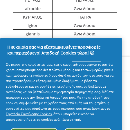
ΠΕΤΡΟΣ
ΠΕΙΡΑΙΑΣ
afrodite
Άνω Λιόσια
ΚΥΡΙΑΚΟΣ
ΠΑΤΡΑ
Igkor
Άνω Λιόσια
giannis
Άνω Λιόσια
Η ευκαιρία σας για εξατομικευμένες προσφορές
και περιεχόμενο! Αποδοχή Cookies τώρα! 😊
Σχετικά με την P&G
Ως μέρος της κοινότητάς μας, εμείς και οι
τρίτοι συνεργάτες
μας θα
χρησιμοποιήσουμε cookies πρώτου μέρους και τρίτων μερών, pixels
και παρόμοιες τεχνολογίες («cookies») σε αυτόν τον ιστότοπο για να
Νομικά
σας προσφέρουμε εξατομικευμένη διαφήμιση με βάση τα
ενδιαφέροντα και τις συνήθειες περιήγησής σας, να διεξάγουμε
αναλύσεις και να βελτιώνουμε την εμπειρία περιήγησής σας. Μάθετε
Ακολουθήστε μας
περισσότερα στην
Πολιτική Απορρήτου
μας. Με την αποδοχή των
cookies, συμφωνείτε με τη χρήση τους από εμάς και τους τρίτους
συνεργάτες μας σύμφωνα με τους σκοπούς που αναφέρονται στο
Εργαλείο Συναίνεσης Cookies
, όπου μπορείτε εύκολα να
απενεργοποιήσετε τα cookies ανά πάσα στιγμή.