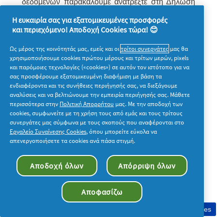
δεδομένων παρακαλούμε ανατρέξτε στη Δήλωση
Απορρήτου μας στην διεύθυνση
Η ευκαιρία σας για εξατομικευμένες προσφορές
και περιεχόμενο! Αποδοχή Cookies τώρα! 😊
https://privacypolicy.pg.com/el/
.
Ως μέρος της κοινότητάς μας, εμείς και οι
τρίτοι συνεργάτες
μας θα
χρησιμοποιήσουμε cookies πρώτου μέρους και τρίτων μερών, pixels
14. Γενικοί Όροι.
και παρόμοιες τεχνολογίες («cookies») σε αυτόν τον ιστότοπο για να
σας προσφέρουμε εξατομικευμένη διαφήμιση με βάση τα
ενδιαφέροντα και τις συνήθειες περιήγησής σας, να διεξάγουμε
αναλύσεις και να βελτιώνουμε την εμπειρία περιήγησής σας. Μάθετε
1.Η Διοργανώτρια και η Numberly διατηρούν το
περισσότερα στην
Πολιτική Απορρήτου
μας. Με την αποδοχή των
δικαίωμα να τροποποιούν, ανακαλούν,
cookies, συμφωνείτε με τη χρήση τους από εμάς και τους τρίτους
συνεργάτες μας σύμφωνα με τους σκοπούς που αναφέρονται στο
παρατείνουν ή μειώνουν τη διάρκεια του παρόντος
Εργαλείο Συναίνεσης Cookies
, όπου μπορείτε εύκολα να
Διαγωνισμού κατά την κρίση τους, καθώς και να
απενεργοποιήσετε τα cookies ανά πάσα στιγμή.
μεταβάλουν τους Όρους και τις ημερομηνίες
Αποδοχή όλων
Απόρριψη όλων
συμμετοχής ή/και να ματαιώσουν τον Διαγωνισμό
άνευ ρητής αιτιολογίας. Οι Όροι και οι τυχόν
Αποφασίζω
τροποποιήσεις αυτών θα ισχύουν από την
ανάρτηση και δημοσιοποίησή τους στο
Συγκατάθεση στη χρήση cookies