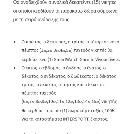
Θα αναδειχθούν συνολικά δεκαπέντε (15) νικητές
οι οποίοι κερδίζουν τα παρακάτω δώρα σύμφωνα
με τη σειρά ανάδειξης τους:
Ο πρώτος, ο δεύτερος, ο τρίτος, ο τέταρτος και ο
πέμπτος (1
,2
,3
,4
,5
) τυχερός νικητής θα
ος
ος
ος
ος
ος
κερδίσει ένα (1) SmartWatch Garmin Vivoactive 5.
Ο έκτος, ο έβδομος, ο όγδοος, ο ένατος, ο
δέκατος, ο ενδέκατος, ο δωδέκατος, ο δέκατος
τρίτος, ο δέκατος τέταρτος και ο δέκατος
πέμπτος τυχερός
(6
,7
,8
,9
,10
,11
,12
,13
,14
,15
) νικητής
ος
ος
ος
ος
ος
ος
ος
ος
ος
ος
θα κερδίσει από μία (1) δωροκάρτα αξίας 100€
για τα καταστήματα INTERSPORT, έκαστος.