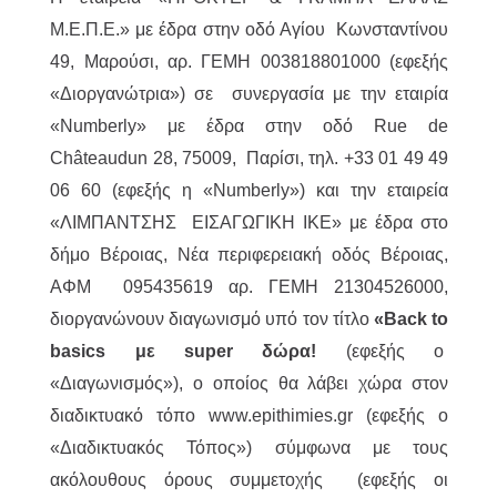
M.Ε.Π.Ε.» με έδρα στην οδό Αγίου Κωνσταντίνου
49, Μαρούσι, αρ. ΓΕΜΗ 003818801000 (εφεξής
«Διοργανώτρια») σε συνεργασία με την εταιρία
«Numberly» με έδρα στην οδό Rue de
Châteaudun 28, 75009, Παρίσι, τηλ. +33 01 49 49
06 60 (εφεξής η «Numberly») και την εταιρεία
«ΛΙΜΠΑΝΤΣΗΣ ΕΙΣΑΓΩΓΙΚΗ ΙΚΕ» με έδρα στο
δήμο Βέροιας, Νέα περιφερειακή οδός Βέροιας,
ΑΦΜ 095435619 αρ. ΓΕΜΗ 21304526000,
διοργανώνουν διαγωνισμό υπό τον τίτλο
«Back to
basics με super δώρα!
(εφεξής ο
«Διαγωνισμός»), ο οποίος θα λάβει χώρα στον
διαδικτυακό τόπο www.epithimies.gr (εφεξής ο
«Διαδικτυακός Τόπος») σύμφωνα με τους
ακόλουθους όρους συμμετοχής (εφεξής οι