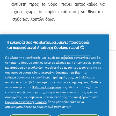
αντίθετη προς το νόμο, παύει αυτοδικαίως να
ισχύει, χωρίς σε καμία περίπτωση να θίγεται η
ισχύς των λοιπών όρων.
Η ευκαιρία σας για εξατομικευμένες προσφορές
και περιεχόμενο! Αποδοχή Cookies τώρα! 😊
Σχετικά με την P&G
Ως μέρος της κοινότητάς μας, εμείς και οι
τρίτοι συνεργάτες
μας θα
χρησιμοποιήσουμε cookies πρώτου μέρους και τρίτων μερών, pixels
και παρόμοιες τεχνολογίες («cookies») σε αυτόν τον ιστότοπο για να
Νομικά
σας προσφέρουμε εξατομικευμένη διαφήμιση με βάση τα
ενδιαφέροντα και τις συνήθειες περιήγησής σας, να διεξάγουμε
αναλύσεις και να βελτιώνουμε την εμπειρία περιήγησής σας. Μάθετε
Ακολουθήστε μας
περισσότερα στην
Πολιτική Απορρήτου
μας. Με την αποδοχή των
cookies, συμφωνείτε με τη χρήση τους από εμάς και τους τρίτους
συνεργάτες μας σύμφωνα με τους σκοπούς που αναφέρονται στο
Εργαλείο Συναίνεσης Cookies
, όπου μπορείτε εύκολα να
απενεργοποιήσετε τα cookies ανά πάσα στιγμή.