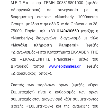
M.Ε.Π.Ε.» με αρ. ΓΕΜΗ 003818801000 (εφεξής
«Διοργανώτρια») σε συνεργασία με τη
διαφημιστική εταιρεία «Numberly 1000mercis
Group» με έδρα στην οδό Rue de Châteaudun 28,
75009, Παρίσι, τηλ. +33
0149490660
(εφεξής η
«Numberly») διοργανώνει διαγωνισμό με τίτλο
«Μεγάλη κλήρωση Pampers!»
(εφεξής
«Διαγωνισμός») στα Καταστήματα ΣΚΛΑΒΕΝΙΤΗΣ
και «ΣΚΛΑΒΕΝΙΤΗΣ Franchise», μέσω του
Δικτυακού τόπου
www.epithimies.gr
(εφεξής
«Διαδικτυακός Τόπος»).
Σκοπός των παρόντων όρων (εφεξής «Όροι
Συμμετοχής») είναι ο καθορισμός των όρων
συμμετοχής στον Διαγωνισμό κάθε συμμετέχοντος
(εφεξής «Συμμετέχων») και της ανάδειξης του