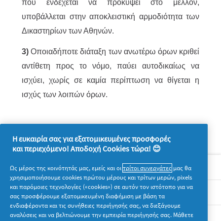
που ενδέχεται να προκύψει στο μέλλον,
υποβάλλεται στην αποκλειστική αρμοδιότητα των
Δικαστηρίων των Αθηνών.
3)
Οποιαδήποτε διάταξη των ανωτέρω όρων κριθεί
αντίθετη προς το νόμο, παύει αυτοδικαίως να
ισχύει, χωρίς σε καμία περίπτωση να θίγεται η
ισχύς των λοιπών όρων.
Η ευκαιρία σας για εξατομικευμένες προσφορές
και περιεχόμενο! Αποδοχή Cookies τώρα! 😊
Σχετικά με την P&G
Ως μέρος της κοινότητάς μας, εμείς και οι
τρίτοι συνεργάτες
μας θα
χρησιμοποιήσουμε cookies πρώτου μέρους και τρίτων μερών, pixels
και παρόμοιες τεχνολογίες («cookies») σε αυτόν τον ιστότοπο για να
Νομικά
σας προσφέρουμε εξατομικευμένη διαφήμιση με βάση τα
ενδιαφέροντα και τις συνήθειες περιήγησής σας, να διεξάγουμε
αναλύσεις και να βελτιώνουμε την εμπειρία περιήγησής σας. Μάθετε