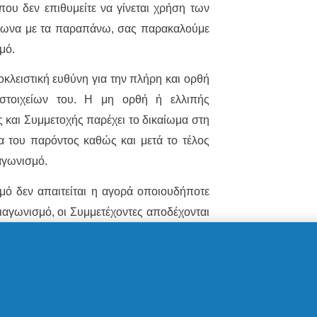
υ δεν επιθυμείτε να γίνεται χρήση των
ωνα με τα παραπάνω, σας παρακαλούμε
σμό.
κλειστική ευθύνη για την πλήρη και ορθή
τοιχείων του. Η μη ορθή ή ελλιπής
αι Συμμετοχής παρέχει το δικαίωμα στη
ια του παρόντος καθώς και μετά το τέλος
αγωνισμό.
μό δεν απαιτείται η αγορά οποιουδήποτε
ιαγωνισμό, οι Συμμετέχοντες αποδέχονται
ωνισμού. Κάθε χρήστης μπορεί ανά πάσα
ου από τον Διαγωνισμό.
έχουν δικαίωμα να κερδίσουν Δώρα. Ως
 που (α) πληροί τις προϋποθέσεις των