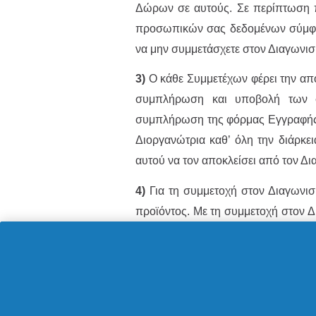
Δώρων σε αυτούς. Σε περίπτωση πο
προσωπικών σας δεδομένων σύμφ
να μην συμμετάσχετε στον Διαγωνι
3)
Ο κάθε Συμμετέχων φέρει την απο
συμπλήρωση και υποβολή των σ
συμπλήρωση της φόρμας Εγγραφής κ
Διοργανώτρια καθ’ όλη την διάρκε
αυτού να τον αποκλείσει από τον Δι
4)
Για τη συμμετοχή στον Διαγωνισ
προϊόντος. Με τη συμμετοχή στον Δ
ανεπιφύλακτα τους όρους του Διαγ
στιγμή να αποσύρει τη συμμετοχή τ
5)
Μόνον οι έγκυρες συμμετοχές 
έγκυρη συμμετοχή θεωρείται αυτή