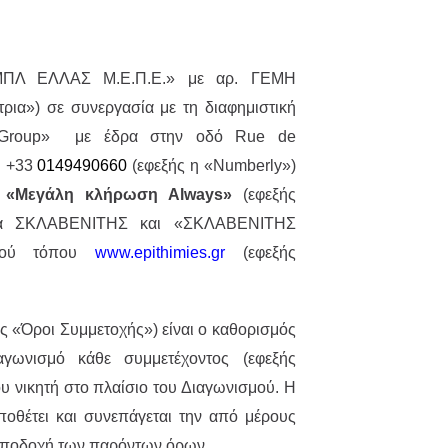
ΜΠΛ ΕΛΛΑΣ M.Ε.Π.Ε.» με αρ. ΓΕΜΗ
ια») σε συνεργασία με τη διαφημιστική
is Group» με έδρα στην οδό Rue de
. +33
0149490660
(εφεξής η «Numberly»)
ο
«Μεγάλη κλήρωση Always»
(εφεξής
ατα ΣΚΛΑΒΕΝΙΤΗΣ και «ΣΚΛΑΒΕΝΙΤΗΣ
ακού τόπου
www.epithimies.gr
(εφεξής
 «Όροι Συμμετοχής») είναι ο καθορισμός
γωνισμό κάθε συμμετέχοντος (εφεξής
ου νικητή στο πλαίσιο του Διαγωνισμού. Η
οθέτει και συνεπάγεται την από μέρους
αποδοχή των παρόντων όρων.