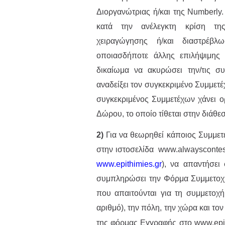
Διοργανώτριας ή/και της Numberly
κατά την ανέλεγκτη κρίση της
χειραγώγησης ή/και διαστρέβλ
οποιασδήποτε άλλης επιλήψιμης 
δικαίωμα να ακυρώσει την/τις συ
αναδείξει τον συγκεκριμένο Συμμετ
συγκεκριμένος Συμμετέχων χάνει ορ
Δώρου, το οποίο τίθεται στην διάθε
2)
Για να θεωρηθεί κάποιος Συμμετ
στην ιστοσελίδα www.alwayscontest.
www.epithimies.gr
), να απαντήσει
συμπληρώσει την Φόρμα Συμμετοχή
που απαιτούνται για τη συμμετοχή
αριθμό), την πόλη, την χώρα και το
της φόρμας Εγγραφής στο www.epit