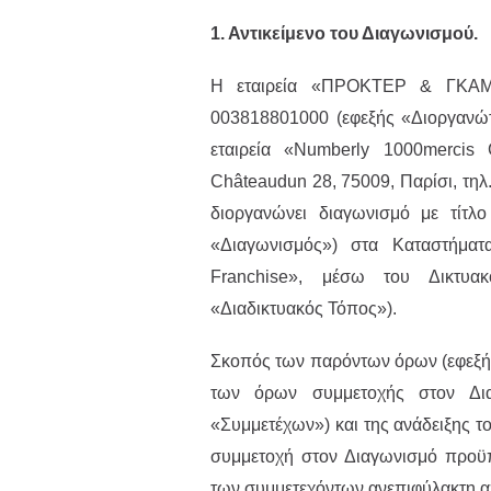
1. Αντικείμενο του Διαγωνισμού.
H εταιρεία «ΠΡΟΚΤΕΡ & ΓΚΑ
003818801000 (εφεξής «Διοργανώτρ
εταιρεία «Numberly 1000merc
Châteaudun 28, 75009, Παρίσι, τηλ
διοργανώνει διαγωνισμό με τίτλ
«Διαγωνισμός») στα Καταστήμ
Franchise», μέσω του Δικτυ
«Διαδικτυακός Τόπος»).
Σκοπός των παρόντων όρων (εφεξής
των όρων συμμετοχής στον Δια
«Συμμετέχων») και της ανάδειξης τ
συμμετοχή στον Διαγωνισμό προϋπ
των συμμετεχόντων ανεπιφύλακτη 