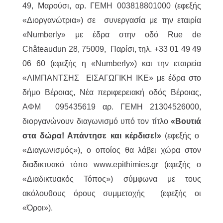
49, Μαρούσι, αρ. ΓΕΜΗ 003818801000 (εφεξής
«Διοργανώτρια») σε συνεργασία με την εταιρία
«Numberly» με έδρα στην οδό Rue de
Châteaudun 28, 75009, Παρίσι, τηλ. +33 01 49 49
06 60 (εφεξής η «Numberly») και την εταιρεία
«ΛΙΜΠΑΝΤΣΗΣ ΕΙΣΑΓΩΓΙΚΗ ΙΚΕ» με έδρα στο
δήμο Βέροιας, Νέα περιφερειακή οδός Βέροιας,
ΑΦΜ 095435619 αρ. ΓΕΜΗ 21304526000,
διοργανώνουν διαγωνισμό υπό τον τίτλο
«Βουτιά
στα δώρα! Απάντησε και κέρδισε!»
(εφεξής ο
«Διαγωνισμός»), ο οποίος θα λάβει χώρα στον
διαδικτυακό τόπο www.epithimies.gr (εφεξής ο
«Διαδικτυακός Τόπος») σύμφωνα με τους
ακόλουθους όρους συμμετοχής (εφεξής οι
«Όροι»).