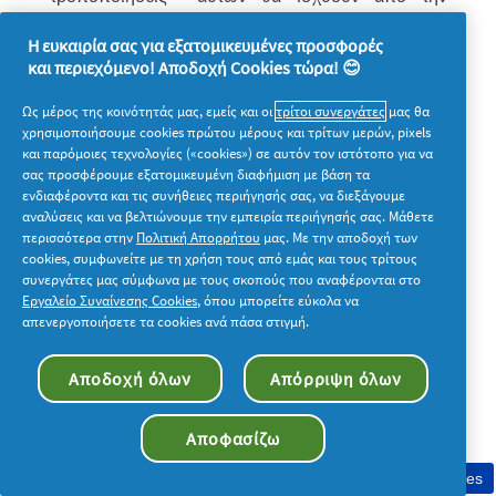
ανάρτηση και δημοσιοποίησή τους στο
Η ευκαιρία σας για εξατομικευμένες προσφορές
Διαδικτυακό Τόπο. Σε οποιαδήποτε από τις
και περιεχόμενο! Αποδοχή Cookies τώρα! 😊
ανωτέρω περιπτώσεις, η Διοργανώτρια και η
Ως μέρος της κοινότητάς μας, εμείς και οι
τρίτοι συνεργάτες
μας θα
Numberly ουδεμία ευθύνη φέρουν έναντι των
χρησιμοποιήσουμε cookies πρώτου μέρους και τρίτων μερών, pixels
και παρόμοιες τεχνολογίες («cookies») σε αυτόν τον ιστότοπο για να
Συμμετεχόντων. Σε περίπτωση ανάκλησης,
σας προσφέρουμε εξατομικευμένη διαφήμιση με βάση τα
ματαίωσης, διακοπής, παράτασης, χρονικής
ενδιαφέροντα και τις συνήθειες περιήγησής σας, να διεξάγουμε
αναλύσεις και να βελτιώνουμε την εμπειρία περιήγησής σας. Μάθετε
μετάθεσης κ.λπ. του Διαγωνισμού, οι
περισσότερα στην
Πολιτική Απορρήτου
μας. Με την αποδοχή των
Συμμετέχοντες δεν αποκτούν οποιοδήποτε
cookies, συμφωνείτε με τη χρήση τους από εμάς και τους τρίτους
συνεργάτες μας σύμφωνα με τους σκοπούς που αναφέρονται στο
δικαίωμα κατά της Διοργανώτριας και της
Εργαλείο Συναίνεσης Cookies
, όπου μπορείτε εύκολα να
Numberly ούτε νομιμοποιούνται ή δικαιούνται να
απενεργοποιήσετε τα cookies ανά πάσα στιγμή.
ζητήσουν την ολοκλήρωση ή συνέχισή του
Αποδοχή όλων
Απόρριψη όλων
Διαγωνισμού ή οποιαδήποτε αποζημίωση.
Αποφασίζω
2.Για οποιαδήποτε πληροφορία σχετικά με τον
Διαγωνισμό οποιοσδήποτε συμμετέχων ή τρίτος
Συγκατάθεση στη χρήση cookies