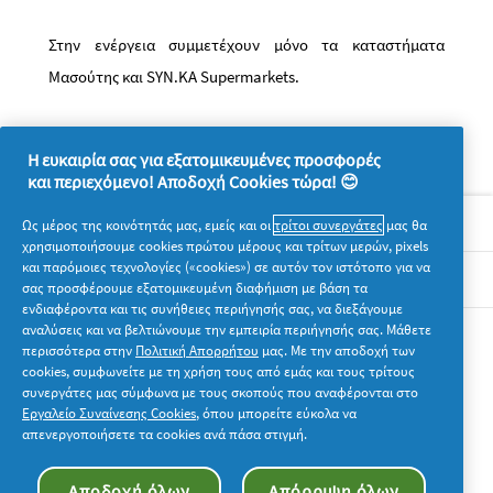
Στην ενέργεια συμμετέχουν μόνο τα
καταστήματα
Μασούτης
και SYN.KA
Supermarkets
.
Η ευκαιρία σας για εξατομικευμένες προσφορές
και περιεχόμενο! Αποδοχή Cookies τώρα! 😊
Σχετικά με την P&G
Ως μέρος της κοινότητάς μας, εμείς και οι
τρίτοι συνεργάτες
μας θα
χρησιμοποιήσουμε cookies πρώτου μέρους και τρίτων μερών, pixels
και παρόμοιες τεχνολογίες («cookies») σε αυτόν τον ιστότοπο για να
Νομικά
σας προσφέρουμε εξατομικευμένη διαφήμιση με βάση τα
ενδιαφέροντα και τις συνήθειες περιήγησής σας, να διεξάγουμε
αναλύσεις και να βελτιώνουμε την εμπειρία περιήγησής σας. Μάθετε
Ακολουθήστε μας
περισσότερα στην
Πολιτική Απορρήτου
μας. Με την αποδοχή των
cookies, συμφωνείτε με τη χρήση τους από εμάς και τους τρίτους
συνεργάτες μας σύμφωνα με τους σκοπούς που αναφέρονται στο
Εργαλείο Συναίνεσης Cookies
, όπου μπορείτε εύκολα να
απενεργοποιήσετε τα cookies ανά πάσα στιγμή.
© 2026 Procter & Gamble. Με την επιφύλαξη παντός
Αποδοχή όλων
Απόρριψη όλων