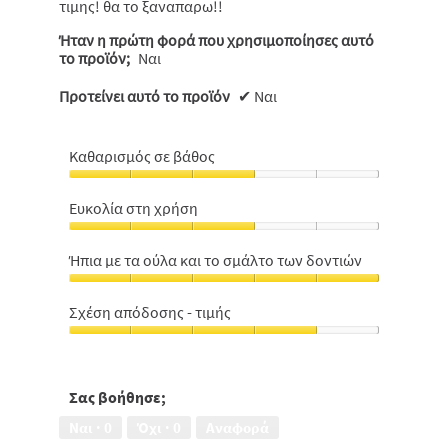
τιμης! θα το ξαναπαρω!!
Ήταν η πρώτη φορά που χρησιμοποίησες αυτό
το προϊόν;
Ναι
Προτείνει αυτό το προϊόν
✔
Ναι
Καθαρισμός σε βάθος
Καθαρισμός
σε
Ευκολία στη χρήση
βάθος,
Ευκολία
3
στη
από
Ήπια με τα ούλα και το σμάλτο των δοντιών
χρήση,
5
Ήπια
3
με
από
Σχέση απόδοσης - τιμής
τα
5
Σχέση
ούλα
απόδοσης
και
-
το
τιμής,
Σας βοήθησε;
σμάλτο
4
των
Ναι ·
0
Όχι ·
0
Αναφορά
από
δοντιών,