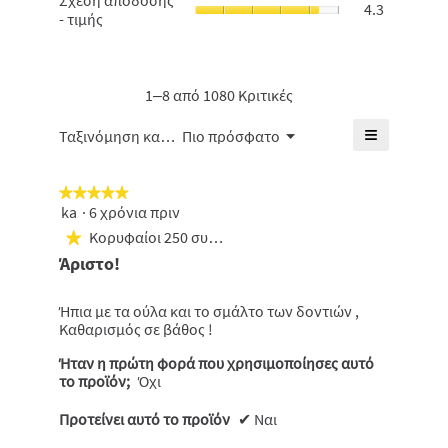
Σχέση απόδοσης
4.3
των
απόδοσης
- τιμής
μέση
δοντιών,
-
βαθμολογί
η
τιμής,
είναι
μέση
η
4.8
βαθμολογί
μέση
1–8 από 1080 Κριτικές
από
είναι
βαθμολογί
5.
4.7
είναι
≡
Μενού
Ταξινόμηση κατά:
Πιο πρόσφατο
▼
από
4.3
Κάνοντας
5.
από
κλικ
5.
στο
★★★★★
★★★★★
παρακάτω
κουμπί
ka
·
6 χρόνια πριν
5
θα
από
Κορυφαίοι 250 συμμετέχοντες
ενημερωθε
★
5
το
Άριστο!
πιο
αστέρια.
κάτω
περιεχόμε
Ήπια με τα ούλα και το σμάλτο των δοντιών ,
Καθαρισμός σε βάθος !
Ήταν η πρώτη φορά που χρησιμοποίησες αυτό
το προϊόν;
Όχι
Προτείνει αυτό το προϊόν
✔
Ναι