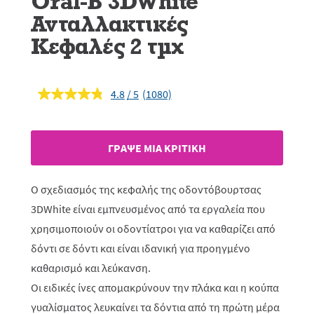
Oral-B 3DWhite
Ανταλλακτικές
Κεφαλές 2 τμχ
4.8
(1080)
Διαβάστε
1080
κριτικές.
Σύνδεσμος
ίδιας
ΓΡAΨΕ ΜIΑ ΚΡΙΤΙΚH
σελίδας.
Ο σχεδιασμός της κεφαλής της οδοντόβουρτσας
3DWhite είναι εμπνευσμένος από τα εργαλεία που
χρησιμοποιούν οι οδοντίατροι για να καθαρίζει από
δόντι σε δόντι και είναι ιδανική για προηγμένο
καθαρισμό και λεύκανση.
Οι ειδικές ίνες απομακρύνουν την πλάκα και η κούπα
γυαλίσματος λευκαίνει τα δόντια από τη πρώτη μέρα