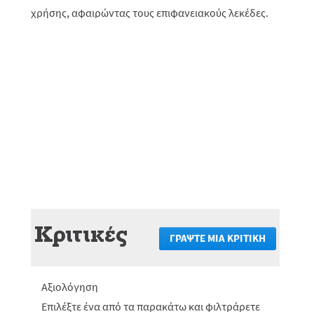
χρήσης, αφαιρώντας τους επιφανειακούς λεκέδες.
Κριτικές
ΓΡΆΨΤΕ ΜΙΑ ΚΡΙΤΙΚΉ
.
Αυτή
η
ενέργεια
Αξιολόγηση
θα
πραγματο
Επιλέξτε ένα από τα παρακάτω και φιλτράρετε
ανακατεύ