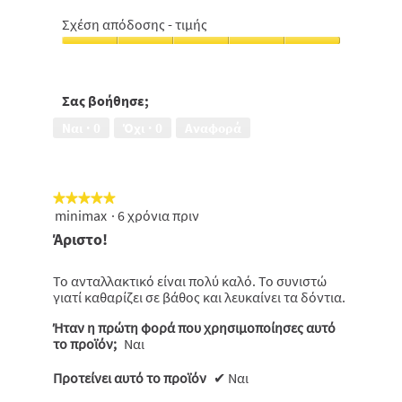
Ήπια
5
με
από
Σχέση απόδοσης - τιμής
τα
5
Σχέση
ούλα
απόδοσης
και
-
το
τιμής,
Σας βοήθησε;
σμάλτο
5
των
Ναι ·
0
Όχι ·
0
Αναφορά
από
δοντιών,
5
5
από
5
★★★★★
★★★★★
minimax
·
6 χρόνια πριν
5
από
Άριστο!
5
αστέρια.
Το ανταλλακτικό είναι πολύ καλό. Το συνιστώ
γιατί καθαρίζει σε βάθος και λευκαίνει τα δόντια.
Ήταν η πρώτη φορά που χρησιμοποίησες αυτό
το προϊόν;
Ναι
Προτείνει αυτό το προϊόν
✔
Ναι