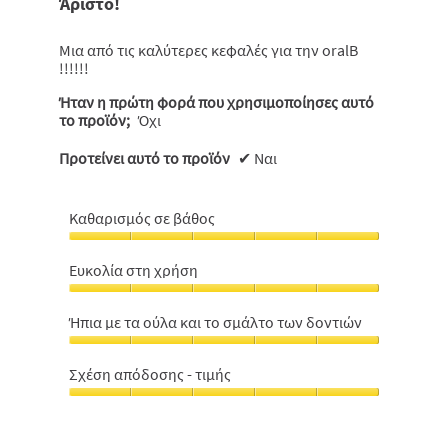
Άριστο!
αστέρια.
Μια από τις καλύτερες κεφαλές για την oralB
!!!!!!
Ήταν η πρώτη φορά που χρησιμοποίησες αυτό
το προϊόν;
Όχι
Προτείνει αυτό το προϊόν
✔
Ναι
Καθαρισμός σε βάθος
Καθαρισμός
σε
Ευκολία στη χρήση
βάθος,
Ευκολία
5
στη
από
Ήπια με τα ούλα και το σμάλτο των δοντιών
χρήση,
5
Ήπια
5
με
από
Σχέση απόδοσης - τιμής
τα
5
Σχέση
ούλα
απόδοσης
και
-
το