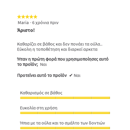
5
5
από
5
★★★★★
★★★★★
Maria
·
6 χρόνια πριν
5
από
Άριστο!
5
αστέρια.
Καθαρίζει σε βάθος και δεν πονάει τα ούλα..
Εύκολη η τοποθέτηση και διαρκεί αρκετα
Ήταν η πρώτη φορά που χρησιμοποίησες αυτό
το προϊόν;
Ναι
Προτείνει αυτό το προϊόν
✔
Ναι
Καθαρισμός σε βάθος
Καθαρισμός
σε
Ευκολία στη χρήση
βάθος,
Ευκολία
5
στη
από
Ήπια με τα ούλα και το σμάλτο των δοντιών
χρήση,
5