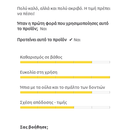
αστέρια.
Πολύ καλό, αλλά και πολύ ακριβό. Η τιμή πρέπει
να πέσει!
Ήταν η πρώτη φορά που χρησιμοποίησες αυτό
το προϊόν;
Ναι
Προτείνει αυτό το προϊόν
✔
Ναι
Καθαρισμός σε βάθος
Καθαρισμός
σε
Ευκολία στη χρήση
βάθος,
Ευκολία
4
στη
από
Ήπια με τα ούλα και το σμάλτο των δοντιών
χρήση,
5
Ήπια
5
με
από
Σχέση απόδοσης - τιμής
τα
5
Σχέση
ούλα
απόδοσης
και
-
το
τιμής,
Σας βοήθησε;
σμάλτο