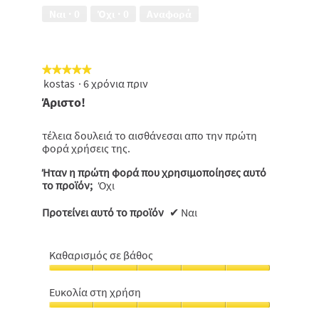
3
των
Ναι ·
0
Όχι ·
0
Αναφορά
από
δοντιών,
5
4
από
5
★★★★★
★★★★★
kostas
·
6 χρόνια πριν
5
από
Άριστο!
5
αστέρια.
τέλεια δουλειά το αισθάνεσαι απο την πρώτη
φορά χρήσεις της.
Ήταν η πρώτη φορά που χρησιμοποίησες αυτό
το προϊόν;
Όχι
Προτείνει αυτό το προϊόν
✔
Ναι
Καθαρισμός σε βάθος
Καθαρισμός
σε
Ευκολία στη χρήση
βάθος,
Ευκολία
5