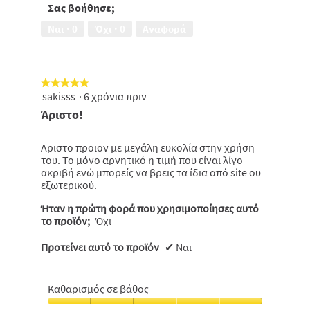
τιμής,
Σας βοήθησε;
σμάλτο
5
των
Ναι ·
0
Όχι ·
0
Αναφορά
από
δοντιών,
5
5
από
5
★★★★★
★★★★★
sakisss
·
6 χρόνια πριν
5
από
Άριστο!
5
αστέρια.
Αριστο προιον με μεγάλη ευκολία στην χρήση
του. Το μόνο αρνητικό η τιμή που είναι λίγο
ακριβή ενώ μπορείς να βρεις τα ίδια από site ου
εξωτερικού.
Ήταν η πρώτη φορά που χρησιμοποίησες αυτό
το προϊόν;
Όχι
Προτείνει αυτό το προϊόν
✔
Ναι
Καθαρισμός σε βάθος
Καθαρισμός