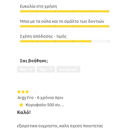
σε
Ευκολία στη χρήση
βάθος,
Ευκολία
5
στη
από
Ήπια με τα ούλα και το σμάλτο των δοντιών
χρήση,
5
Ήπια
5
με
από
Σχέση απόδοσης - τιμής
τα
5
Σχέση
ούλα
απόδοσης
και
-
το
τιμής,
Σας βοήθησε;
σμάλτο
4
των
Ναι ·
0
Όχι ·
0
Αναφορά
από
δοντιών,
5
5
από
5
★★★★★
★★★★★
Argy Fro
·
6 χρόνια πριν
3
από
Κορυφαίοι 500 συμμετέχοντες
★
5
Καλό!
αστέρια.
εξαιρετικα ευχρηστο, καλη σχεση ποιοτητας