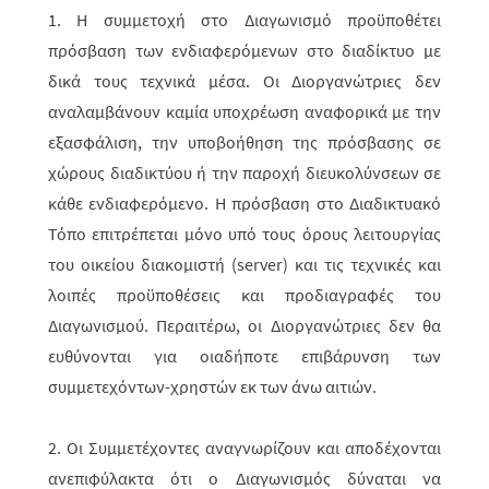
1. Η συμμετοχή στο Διαγωνισμό προϋποθέτει
πρόσβαση των ενδια­φερόμε­νων στο διαδίκτυο με
δικά τους τεχνικά μέσα. Οι Διοργανώτριες δεν
αναλαμβάνουν καμία υποχρέωση αναφορικά με την
εξασφάλιση, την υποβοήθηση της πρό­σβα­σης σε
χώρους διαδικτύου ή την παροχή διευκολύνσεων σε
κάθε ενδιαφε­ρόμενο. Η πρόσβαση στο Διαδικτυ­α­κό
Τόπο επιτρέπεται μόνο υπό τους όρους λειτουργίας
του οικείου διακομιστή (server) και τις τεχνικές και
λοιπές προϋπο­θέ­σεις και προ­δια­γραφές του
Διαγωνισμού. Περαιτέρω, οι Διορ­γα­νώτριες δεν θα
ευθύ­νονται για οιαδήποτε επιβάρυνση των
συμμετεχόντων-χρηστών εκ των άνω αιτιών.
2. Οι Συμμετέχοντες αναγνωρίζουν και αποδέχονται
ανεπιφύλακτα ότι ο Διαγω­νισμός δύναται να