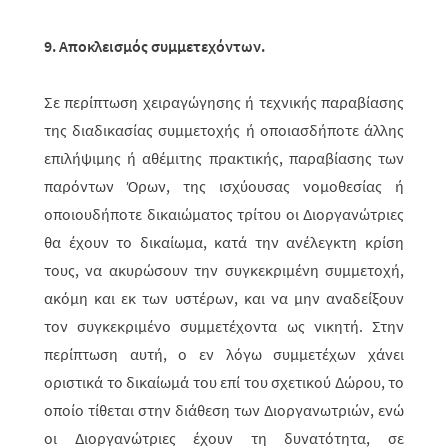
9. Αποκλεισμός συμμετεχόντων.
Σε περίπτωση χειραγώγησης ή τεχνικής παραβίασης
της διαδικασίας συμμε­το­χής ή οποιασδήποτε άλλης
επιλήψιμης ή αθέμιτης πρακτικής, παραβίασης των
παρό­ντων Όρων, της ισχύουσας νομοθεσίας ή
οποιουδήποτε δικαιώματος τρί­του οι Διοργανώτριες
θα έχουν το δικαίωμα, κατά την ανέλεγκτη κρίση
τους, να ακυ­ρώ­σουν την συγκεκριμένη συμμετοχή,
ακόμη και εκ των υστέρων, και να μην αναδείξουν
τον συγκεκριμένο συμμετέχοντα ως νικητή. Στην
περί­πτω­ση αυτή, ο εν λόγω συμμετέχων χάνει
οριστικά το δικαίωμά του επί του σχετι­κού Δώ­ρου, το
οποίο τίθεται στην διάθεση των Διοργανωτριών, ενώ
οι Διοργα­νώ­­τριες έχουν τη δυνατότητα, σε