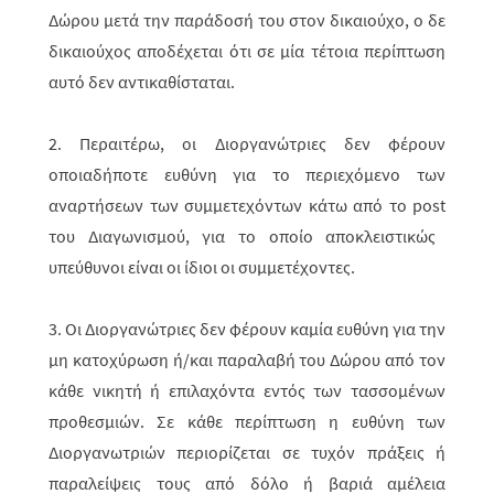
Δώρου μετά την παράδοσή του στον δικαιούχο, ο δε
δικαιούχος αποδέχεται ότι σε μία τέτοια περίπτωση
αυτό δεν αντικαθίσταται.
2. Περαιτέρω, οι Διοργανώτριες δεν φέρουν
οποιαδήποτε ευθύνη για το περι­ε­χό­­μενο των
αναρτήσεων των συμμετεχόντων κάτω από το
post
του Διαγω­νισμού, για το οποίο αποκλειστικώς
υπεύθυνοι είναι οι ίδιοι οι συμμετέχοντες.
3. Οι Διοργανώτριες δεν φέρουν καμία ευθύνη για την
μη κατοχύρωση ή/και παραλαβή του Δώρου από τον
κάθε νικητή ή επιλαχόντα εντός των τασσο­μέ­νων
προθεσμιών. Σε κάθε περίπτωση η ευθύνη των
Διοργανωτριών περιορί­ζε­ται σε τυχόν πράξεις ή
παραλείψεις τους από δόλο ή βαριά αμέλεια