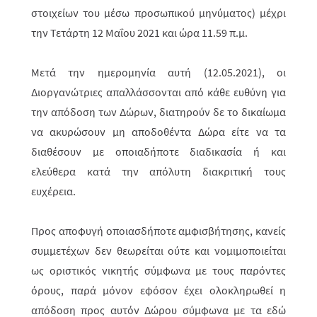
στοιχείων του μέσω προσωπικού μηνύματος) μέχρι
την
Τετάρτη 12 Μαΐου 2021
και ώρα 11.59 π.μ.
Μετά την ημερομηνία αυτή (12.05.2021), οι
Διοργανώτριες απαλλάσσονται από κάθε ευθύνη για
την απόδοση των Δώρων, διατηρούν δε το δικαίωμα
να ακυ­ρώ­­σουν μη αποδοθέντα Δώρα είτε να τα
διαθέσουν με οποια­δήποτε διαδικα­σία ή και
ελεύθερα κατά την απόλυτη διακριτική τους
ευχέρεια.
Προς αποφυγή οποιασδήποτε αμφισβήτησης, κανείς
συμμετέχων δεν θεω­ρεί­ται ούτε και νομιμοποιείται
ως οριστικός νικητής σύμφωνα με τους παρόντες
όρους, παρά μόνον εφόσον έχει ολοκληρωθεί η
απόδοση προς αυτόν Δώρου σύμ­φωνα με τα εδώ