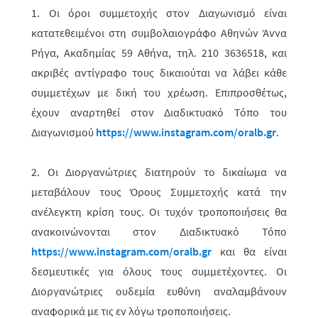
1. Οι όροι συμμετοχής στον Διαγωνισμό είναι
κατατεθειμένοι στη συμβολαιο­γρά­φο Αθηνών Άννα
Ρήγα, Ακαδημίας 59 Αθήνα, τηλ. 210 3636518, και
ακρι­βές αντίγραφο τους δικαιούται να λάβει κάθε
συμμετέχων με δική του χρέωση. Επιπροσθέτως,
έχουν αναρτηθεί στον Διαδικτυακό Τόπο του
Διαγωνισμού
https://www.instagram.com/oralb.gr
.
2. Οι Διοργανώτριες διατηρούν το δικαίωμα να
μεταβάλουν τους Όρους Συμ­με­το­χής κατά την
ανέλεγκτη κρίση τους. Οι τυχόν τροπο­ποιήσεις θα
ανακοινώ­νο­νται στον Διαδικτυακό Τόπο
https://www.instagram.com/oralb.gr
και θα είναι
δεσμευτικές για όλους τους συμμετέχοντες. Οι
Διοργανώ­τριες ουδεμία ευθύνη αναλαμβάνουν
αναφορικά με τις εν λόγω τροποποιήσεις.