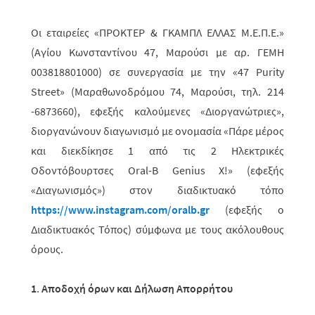
Οι εταιρείες «ΠΡΟΚΤΕΡ & ΓΚΑΜΠΛ ΕΛΛΑΣ
M
.Ε.Π.Ε.»
(Αγίου Κωνσταντίνου 47, Μαρούσι με αρ. ΓΕΜΗ
003818801000) σε συνεργασία με την «47
Purity
Street
» (Μαραθωνοδρόμου 74, Μαρούσι, τηλ. 214
-6873660), εφεξής καλούμενες «Διοργανώτριες»,
διοργανώνουν διαγωνι­σμό με ονομασία «Πάρε μέρος
και διεκδίκησε 1 από τις 2 Ηλεκτρικές
Οδοντόβουρτσες Oral-B Genius X!» (εφεξής
«Διαγωνισμός») στον διαδικτυακό τόπο
https://www.instagram.com/oralb.gr
(εφεξής ο
Διαδι­κτυ­α­κός Τόπος) σύμφωνα με τους ακόλουθους
όρους.
1
.
Αποδοχή όρων και Δήλωση Απορρήτου