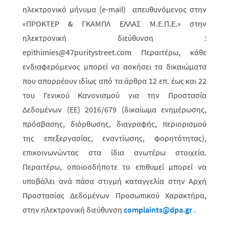
ηλεκτρονικό μήνυμα (
e
-
mail
) απευθυνόμενος στην
«ΠΡΟΚΤΕΡ & ΓΚΑΜΠΛ ΕΛΛΑΣ M.Ε.Π.Ε.» στην
ηλεκτρονική διεύθυνση :
epithimies
@47
puritystreet
.
com
Περαιτέρω, κάθε
ενδιαφερόμενος μπορεί να ασκήσει τα δικαιώματα
που απορρέουν ιδίως από τα άρθρα 12 επ. έως και 22
του Γενικού Κανονισμού για την Προστασία
Δεδομένων (ΕΕ) 2016/679 (δικαίωμα ενημέρωσης,
πρόσβασης, διόρθωσης, διαγραφής, περιορισμού
της επεξεργασίας, εναντίωσης, φορητότητας),
επικοινωνώντας στα ίδια ανωτέρω στοιχεία.
Περαιτέρω, οποιοσδήποτε το επιθυμεί μπορεί να
υποβάλει ανά πάσα στιγμή καταγγελία στην Αρχή
Προστασίας Δεδομένων Προσωπικού Χαρακτήρα,
στην ηλεκτρονική διεύθυνση
complaints
@
dpa
.
gr
.