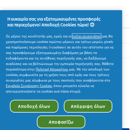
Η ευκαιρία σας για εξατομικευμένες προσφορές
και περιεχόμενο! Αποδοχή Cookies τώρα! 😊
Σχετικά με την P&G
Ως μέρος της κοινότητάς μας, εμείς και οι
τρίτοι συνεργάτες
μας θα
χρησιμοποιήσουμε cookies πρώτου μέρους και τρίτων μερών, pixels
και παρόμοιες τεχνολογίες («cookies») σε αυτόν τον ιστότοπο για να
Νομικά
σας προσφέρουμε εξατομικευμένη διαφήμιση με βάση τα
ενδιαφέροντα και τις συνήθειες περιήγησής σας, να διεξάγουμε
αναλύσεις και να βελτιώνουμε την εμπειρία περιήγησής σας. Μάθετε
Ακολουθήστε μας
περισσότερα στην
Πολιτική Απορρήτου
μας. Με την αποδοχή των
cookies, συμφωνείτε με τη χρήση τους από εμάς και τους τρίτους
συνεργάτες μας σύμφωνα με τους σκοπούς που αναφέρονται στο
Εργαλείο Συναίνεσης Cookies
, όπου μπορείτε εύκολα να
απενεργοποιήσετε τα cookies ανά πάσα στιγμή.
© 2026 Procter & Gamble. Με την επιφύλαξη παντός
Αποδοχή όλων
Απόρριψη όλων
δικαιώματος. Η χρήση και η πρόσβαση στις πληροφορίες σε
αυτόν τον ιστότοπο υπόκειται στους όρους και τις προϋποθέσεις
που καθορίζονται στη νομική συμφωνία μας.
Αποφασίζω